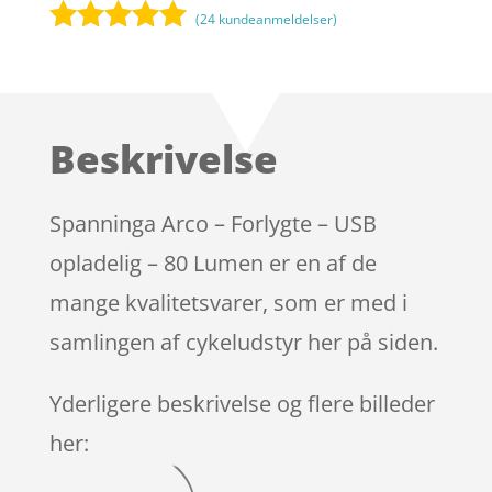
(
24
kundeanmeldelser)
Bedømt
som
5
ud
af 5
baseret på
Beskrivelse
kundebedøm
melser
Spanninga Arco – Forlygte – USB
opladelig – 80 Lumen er en af de
mange kvalitetsvarer, som er med i
samlingen af cykeludstyr her på siden.
Yderligere beskrivelse og flere billeder
her: