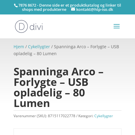
7876 8672 - Denne side er et produktkatalog og linker til
shops med produkterne
kontakt@htp-iso.dk
Hjem
/
Cykellygter
/ Spanninga Arco – Forlygte – USB
opladelig – 80 Lumen
Spanninga Arco –
Forlygte – USB
opladelig – 80
Lumen
Varenummer (SKU):
8715117022778
Kategori:
Cykellygter