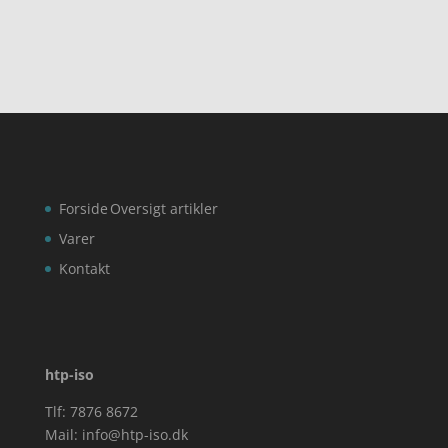
Forside
Oversigt artikler
Varer
Kontakt
htp-iso
Tlf: 7876 8672
Mail:
info@htp-iso.dk