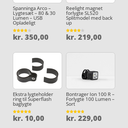
Spanninga Arco –
Reelight magnet
Lygtesæt – 80 & 30
forlygte SL520
Lumen – USB
Splitmodel med back
Opladeligt
up
kr.
350,00
kr.
219,00
Vurderet
Vurderet
3.8
4
ud af 5
ud af 5
Ekstra lygteholder
Bontrager Ion 100 R –
ring til Superflash
Forlygte 100 Lumen –
baglygte
Sort
kr.
10,00
kr.
229,00
Vurderet
Vurderet
4.8
4.8
ud af 5
ud af 5