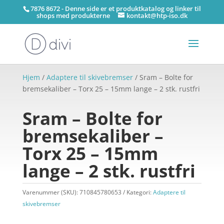
7876 8672 - Denne side er et produktkatalog og linker til
shops med produkterne
kontakt@htp-iso.dk
Hjem
/
Adaptere til skivebremser
/ Sram – Bolte for
bremsekaliber – Torx 25 – 15mm lange – 2 stk. rustfri
Sram – Bolte for
bremsekaliber –
Torx 25 – 15mm
lange – 2 stk. rustfri
Varenummer (SKU):
710845780653
Kategori:
Adaptere til
skivebremser