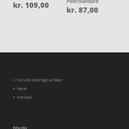
Post/Standard
kr.
109,00
kr.
87,00
Forside
Oversigt artikler
Varer
Kontakt
htp-iso