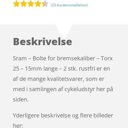
(
23
kundeanmeldelser)
Bedømt
som
4.2
ud af 5
baseret
Beskrivelse
på
kundebedø
mmelser
Sram – Bolte for bremsekaliber – Torx
25 – 15mm lange – 2 stk. rustfri er en
af de mange kvalitetsvarer, som er
med i samlingen af cykeludstyr her på
siden.
Yderligere beskrivelse og flere billeder
her: