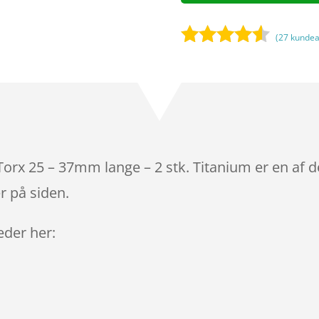
(
27
kundea
Bedømt
som
4.4
ud af 5
baseret
på
kundebedø
mmelser
Torx 25 – 37mm lange – 2 stk. Titanium er en af 
r på siden.
leder her: