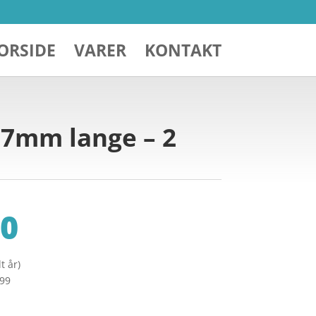
ORSIDE
VARER
KONTAKT
 37mm lange – 2
0
t år)
299