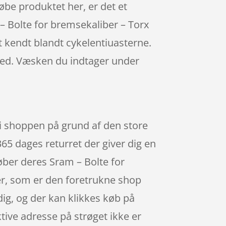
købe produktet her, er det et
m – Bolte for bremsekaliber – Torx
 kendt blandt cykelentiuasterne.
 med. Væsken du indtager under
 i shoppen på grund af den store
365 dages returret der giver dig en
køber deres Sram – Bolte for
er, som er den foretrukne shop
dig, og der kan klikkes køb på
tive adresse på strøget ikke er