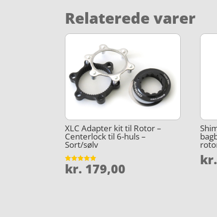
Relaterede varer
XLC Adapter kit til Rotor –
Shim
Centerlock til 6-huls –
bag
Sort/sølv
roto
kr
kr.
179,00
Vurderet
5
ud af 5