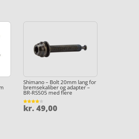
Shimano – Bolt 20mm lang for
mm
bremsekaliber og adapter –
BR-RS505 med flere
kr.
49,00
Vurderet
4
ud af 5