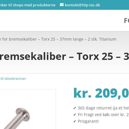
inker til shops med produkterne
kontakt@htp-iso.dk
F
e for bremsekaliber – Torx 25 – 37mm lange – 2 stk. Titanium
bremsekaliber – Torx 25 –
til skivebremser
kr.
209,0
✔ 365 dage returret (ja et hel
✔ Fri Fragt ved køb over kr. 
✔ Prisgaranti