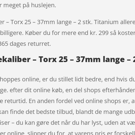
 meget på huslejen.
 – Torx 25 – 37mm lange – 2 stk. Titanium allered
billigere. Køber du for mere end kr. 299 så koster 
365 dages returret.
kaliber – Torx 25 – 37mm lange – 2
oppes online, er du stillet lidt bedre, end hvis du
age. efter dit online køb, en del shops efterhån
returtid. En anden fordel ved online shops er, at 
 kan finde det bedste tilbud, blandt de mange udby
iser – du kan gøre det når du har lyst, uden at v
 online, slipper du for, at varens pris er forskellig