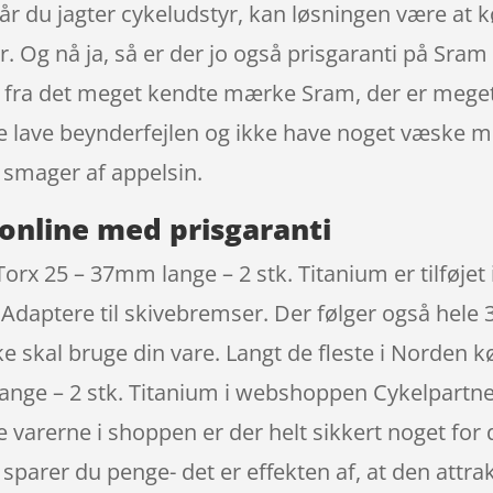
. Når du jagter cykeludstyr, kan løsningen være at 
yr. Og nå ja, så er der jo også prisgaranti på Sra
m fra det meget kendte mærke Sram, der er meget
kke lave beynderfejlen og ikke have noget væske
 smager af appelsin.
online med prisgaranti
orx 25 – 37mm lange – 2 stk. Titanium er tilføjet
 Adaptere til skivebremser. Der følger også hele 
kke skal bruge din vare. Langt de fleste i Norden 
ange – 2 stk. Titanium i webshoppen Cykelpartn
e varerne i shoppen er der helt sikkert noget for 
sparer du penge- det er effekten af, at den attrak