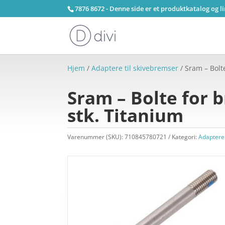
7876 8672 - Denne side er et produktkatalog og l
Hjem
/
Adaptere til skivebremser
/ Sram – Bolt
Sram – Bolte for 
stk. Titanium
Varenummer (SKU):
710845780721
Kategori:
Adaptere 