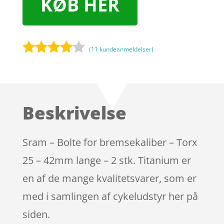
KØB HER
(
11
kundeanmeldelser)
Bedømt
som
4
ud af 5
baseret
Beskrivelse
på
kundebed
ømmels
Sram – Bolte for bremsekaliber – Torx
er
25 – 42mm lange – 2 stk. Titanium er
en af de mange kvalitetsvarer, som er
med i samlingen af cykeludstyr her på
siden.