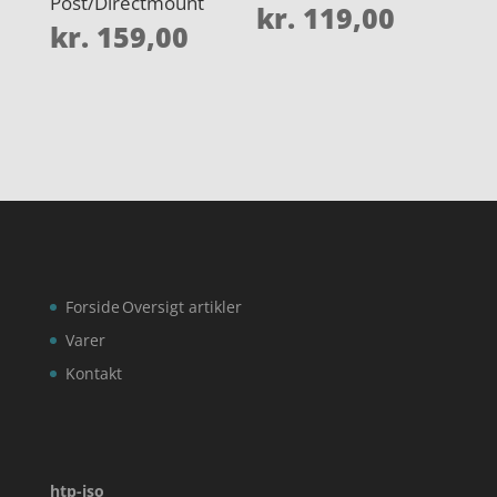
Post/Directmount
kr.
119,00
kr.
159,00
Forside
Oversigt artikler
Varer
Kontakt
htp-iso