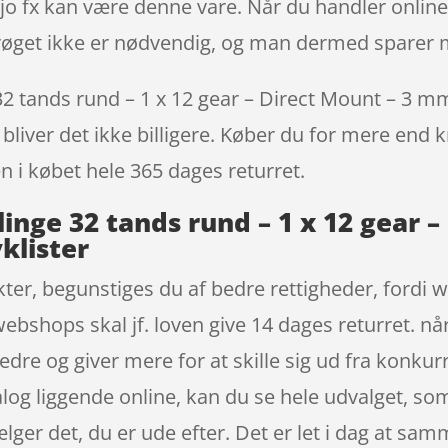
 jo fx kan være denne vare. Når du handler online
strøget ikke er nødvendig, og man dermed sparer 
 tands rund – 1 x 12 gear – Direct Mount – 3 mm o
bliver det ikke billigere. Køber du for mere end k
en i købet hele 365 dages returret.
inge 32 tands rund – 1 x 12 gear 
klister
er, begunstiges du af bedre rettigheder, fordi 
webshops skal jf. loven give 14 dages returret. nå
dre og giver mere for at skille sig ud fra konku
og liggende online, kan du se hele udvalget, so
ælger det, du er ude efter. Det er let i dag at sa