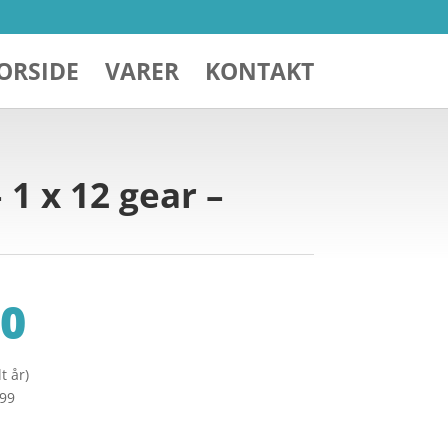
ORSIDE
VARER
KONTAKT
1 x 12 gear –
0
t år)
299