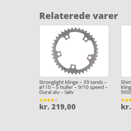
Relaterede varer
Stronglight klinge – 39 tands –
Shim
ø110 – 5 huller – 9/10 speed –
klin
Dural alu – Sølv
9000
kr.
219,00
kr
Vurderet
Vurder
3.8
4.9
ud af 5
ud af 