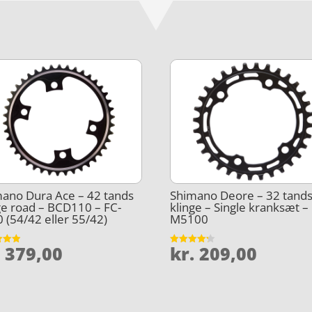
ano Dura Ace – 42 tands
Shimano Deore – 32 tand
ge road – BCD110 – FC-
klinge – Single kranksæt –
 (54/42 eller 55/42)
M5100
.
379,00
kr.
209,00
et
Vurderet
4.2
5
ud af 5