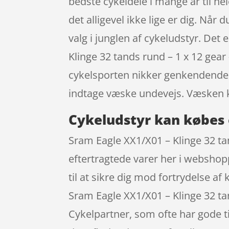
bedste cykeldele i mange år til he
det alligevel ikke lige er dig. Når
valg i junglen af cykeludstyr. Det
Klinge 32 tands rund – 1 x 12 gea
cykelsporten nikker genkendende ti
indtage væske undevejs. Væsken 
Cykeludstyr kan købes 
Sram Eagle XX1/X01 – Klinge 32 ta
eftertragtede varer her i webshop
til at sikre dig mod fortrydelse a
Sram Eagle XX1/X01 – Klinge 32 t
Cykelpartner, som ofte har gode t