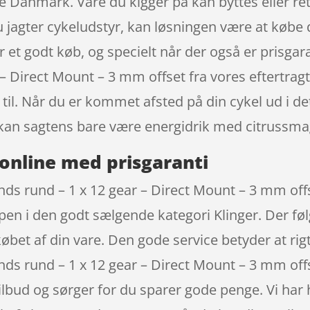
le Danmark. Vare du kigger på kan byttes eller re
 du jagter cykeludstyr, kan løsningen være at købe 
 er et godt køb, og specielt når der også er prisg
r – Direct Mount – 3 mm offset fra vores eftert
l. Når du er kommet afsted på din cykel ud i det b
kan sagtens bare være energidrik med citrussma
online med prisgaranti
nds rund – 1 x 12 gear – Direct Mount – 3 mm offs
pen i den godt sælgende kategori Klinger. Der føl
f købet af din vare. Den gode service betyder at 
ands rund – 1 x 12 gear – Direct Mount – 3 mm o
ilbud og sørger for du sparer gode penge. Vi har