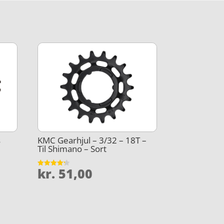
s
KMC Gearhjul – 3/32 – 18T –
Til Shimano – Sort
kr.
51,00
Vurderet
4.2
ud af 5