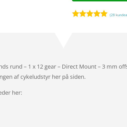
(
28
kundea
Bedømt
som
4.9
ud af 5
baseret på
kundebedøm
melser
nds rund – 1 x 12 gear – Direct Mount – 3 mm off
ngen af cykeludstyr her på siden.
leder her: