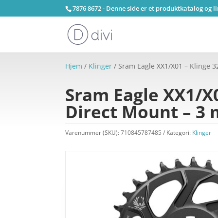
7876 8672 - Denne side er et produktkatalog og l
Hjem
/
Klinger
/ Sram Eagle XX1/X01 – Klinge 3
Sram Eagle XX1/X01
Direct Mount – 3 
Varenummer (SKU):
710845787485
Kategori:
Klinger