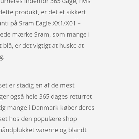
turneres indenfor 365 dage, hvis
dette produkt, er det et sikkert
aranti på Sram Eagle XX1/X01 –
ragtede mærke Sram, som mange i
lå, er det vigtigt at huske at
g.
et er stadig en af de mest
ger også hele 365 dages returret
rigtig mange i Danmark køber deres
ffset hos den populære shop
 håndplukket varerne og blandt