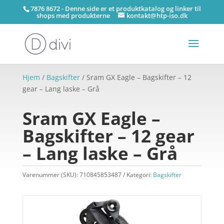
7876 8672 - Denne side er et produktkatalog og linker til
shops med produkterne
kontakt@htp-iso.dk
Hjem
/
Bagskifter
/ Sram GX Eagle – Bagskifter – 12
gear – Lang laske – Grå
Sram GX Eagle –
Bagskifter – 12 gear
– Lang laske – Grå
Varenummer (SKU):
710845853487
Kategori:
Bagskifter