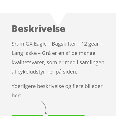
Bedømt
som
4.5
ud af 5
baseret
Beskrivelse
på
kundebedø
mmelser
Sram GX Eagle – Bagskifter – 12 gear –
Lang laske – Grå er en af de mange
kvalitetsvarer, som er med i samlingen
af cykeludstyr her på siden.
Yderligere beskrivelse og flere billeder
her: