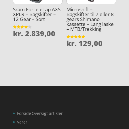
Sram Force eTap AXS
Microshift –
XPLR – Bagskifter –
Bagskifter til 7 eller 8
12 Gear – Sort
gears Shimano
kassette – Lang laske
– MTB/Trekking
kr.
2.839,00
Vurderet
4
ud af 5
kr.
129,00
Vurderet
4.9
ud af 5
Forside
Oversigt artikler
Varer