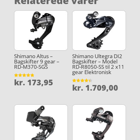
Relaterede varer
Shimano Altus –
Shimano Ultegra DI2
Bagskifter 9 gear –
Bagskifter – Model
RD-M370-SGS
RD-R8050-SS til 2 x11
gear Elektronisk
kr.
173,95
Vurderet
kr.
1.709,00
4.8
Vurderet
ud af 5
4.3
ud af 5