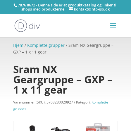
7876 8672 - Denne side er et produktkatalog og linker til
shops med produkterne
kontakt@htp-iso.dk
Hjem
/
Komplette grupper
/ Sram NX Geargruppe –
GXP – 1 x 11 gear
Sram NX
Geargruppe – GXP –
1 x 11 gear
Varenummer (SKU):
5708280020927
Kategori:
Komplette
grupper