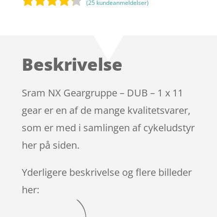
(
25
kundeanmeldelser)
Bedømt
som
4.1
ud af 5
baseret
Beskrivelse
på
kundebedø
mmelser
Sram NX Geargruppe – DUB – 1 x 11
gear er en af de mange kvalitetsvarer,
som er med i samlingen af cykeludstyr
her på siden.
Yderligere beskrivelse og flere billeder
her: