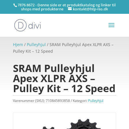
7876 8672 - Denne side er et produktkatalog og linker til
shops med produkterne
kontakt@htp-iso.dk
Hjem
/
Pulleyhjul
/ SRAM Pulleyhjul Apex XLPR AXS –
Pulley Kit – 12 Speed
SRAM Pulleyhjul
Apex XLPR AXS –
Pulley Kit – 12 Speed
Varenummer (SKU):
710845893858
Kategori:
Pulleyhjul