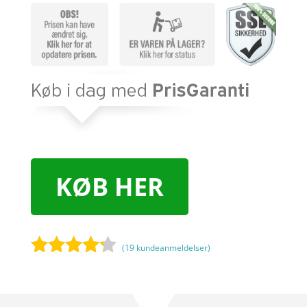
KØB HER
(
19
kundeanmeldelser)
Bedømt
som
4.1
ud af 5