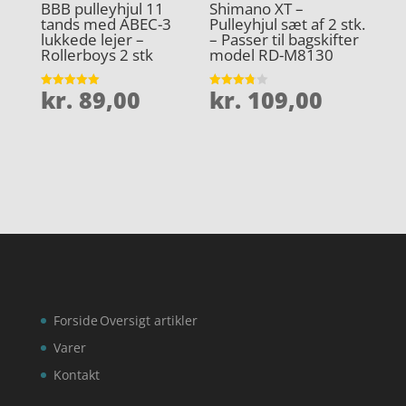
BBB pulleyhjul 11
Shimano XT –
tands med ABEC-3
Pulleyhjul sæt af 2 stk.
lukkede lejer –
– Passer til bagskifter
Rollerboys 2 stk
model RD-M8130
kr.
89,00
kr.
109,00
Vurderet
Vurderet
5
3.8
ud af 5
ud af 5
Forside
Oversigt artikler
Varer
Kontakt