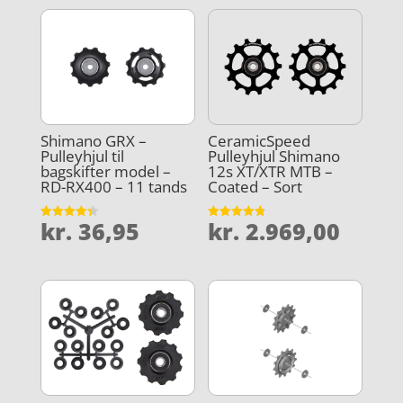
Shimano GRX –
CeramicSpeed
Pulleyhjul til
Pulleyhjul Shimano
bagskifter model –
12s XT/XTR MTB –
RD-RX400 – 11 tands
Coated – Sort
kr.
36,95
kr.
2.969,00
Vurderet
Vurderet
4.3
4.8
ud af 5
ud af 5