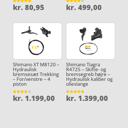
kr.
80,95
kr.
499,00
Vurderet
Vurderet
5
4.1
ud af 5
ud af 5
Shimano XT M8120 –
Shimano Tiagra
Hydraulisk
R4725 – Skifte- og
bremsesæt Trekking
bremsegreb højre –
– For/venstre – 4
Hydraulisk kaliber og
piston
olieslange
kr.
1.199,00
kr.
1.399,00
Vurderet
Vurderet
4
4.7
ud af 5
ud af 5