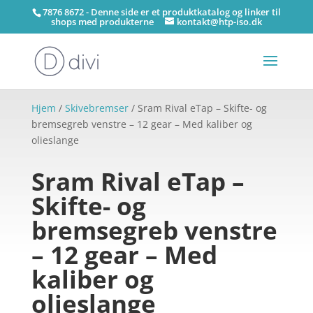
7876 8672 - Denne side er et produktkatalog og linker til
shops med produkterne
kontakt@htp-iso.dk
Hjem
/
Skivebremser
/ Sram Rival eTap – Skifte- og
bremsegreb venstre – 12 gear – Med kaliber og
olieslange
Sram Rival eTap –
Skifte- og
bremsegreb venstre
– 12 gear – Med
kaliber og
olieslange