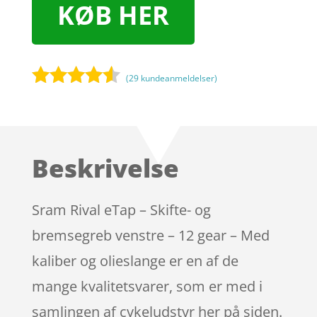
KØB HER
(
29
kundeanmeldelser)
Bedømt
som
4.4
ud af 5
baseret
Beskrivelse
på
kundebedø
mmelser
Sram Rival eTap – Skifte- og
bremsegreb venstre – 12 gear – Med
kaliber og olieslange er en af de
mange kvalitetsvarer, som er med i
samlingen af cykeludstyr her på siden.