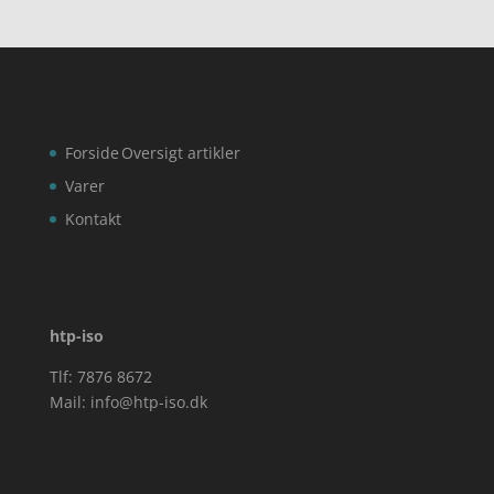
Forside
Oversigt artikler
Varer
Kontakt
htp-iso
Tlf: 7876 8672
Mail:
info@htp-iso.dk