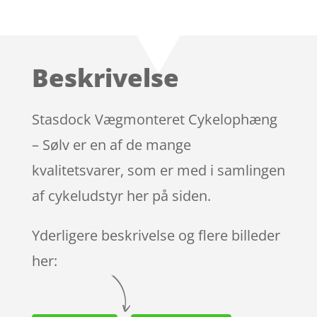
Bedømt
som
4.6
ud af 5
baseret
Beskrivelse
på
kundebedø
mmelser
Stasdock Vægmonteret Cykelophæng
– Sølv er en af de mange
kvalitetsvarer, som er med i samlingen
af cykeludstyr her på siden.
Yderligere beskrivelse og flere billeder
her: