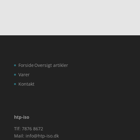
Forside
Oversigt artikler
Varer
Kontakt
htp-iso
Tlf: 7876 8672
Mail:
info@htp-iso.dk