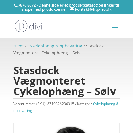
7876 8672 - Denne side er et produktkatalog og linker til
shops med produkterne
kontakt@htp-iso.dk
Hjem
/
Cykelophæng & opbevaring
/ Stasdock
Vægmonteret Cykelophæng – Sølv
Stasdock
Vægmonteret
Cykelophæng – Sølv
Varenummer (SKU):
8719326236315
Kategori:
Cykelophæng &
opbevaring