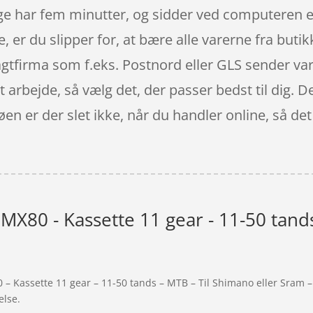
ge har fem minutter, og sidder ved computeren el
e, er du slipper for, at bære alle varerne fra bu
ragtfirma som f.eks. Postnord eller GLS sender var
it arbejde, så vælg det, der passer bedst til dig. D
øen er der slet ikke, når du handler online, så det 
MX80 - Kassette 11 gear - 11-50 tands
– Kassette 11 gear – 11-50 tands – MTB – Til Shimano eller Sram –
else.