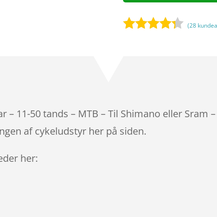
(
28
kundea
Bedømt
som
4.2
ud af 5
baseret
på
kundebedø
mmelser
 – 11-50 tands – MTB – Til Shimano eller Sram –
ngen af cykeludstyr her på siden.
leder her: