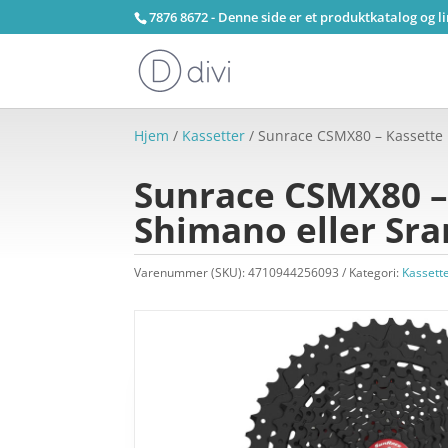
7876 8672 - Denne side er et produktkatalog og l
Hjem
/
Kassetter
/ Sunrace CSMX80 – Kassette 1
Sunrace CSMX80 – 
Shimano eller Sra
Varenummer (SKU):
4710944256093
Kategori:
Kassett