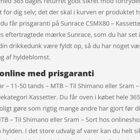
med 365 dages returret godt sikret mod fortrydel
t for dig selv; det der skal i kurven er produktet 
 du får prisgaranti på Sunrace CSMX80 – Kassette 
es eftertragtede mærke Sunrace, som du har set i
l din drikkedunk være fyldt op, så du har noget 
ag af hyldeblomst.
online med prisgaranti
 – 11-50 tands – MTB – Til Shimano eller Sram – S
varekategori Kassetter. Du får oven i købet hele 36
 roligt gøre som rigtig mange andre har gjort før
MTB – Til Shimano eller Sram – Sort hos onlinesh
å hylden. I det store udvalg af varer kan du helt si