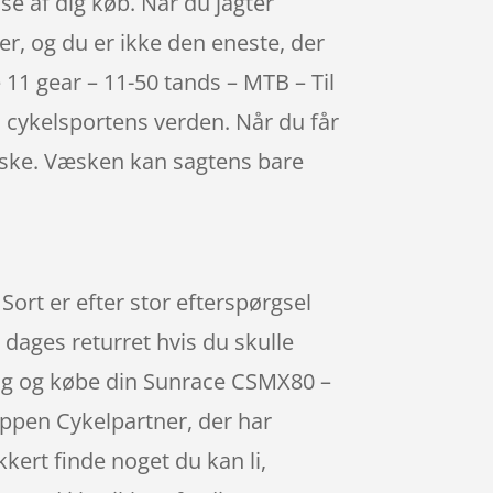
se af dig køb. Når du jagter
her, og du er ikke den eneste, der
11 gear – 11-50 tands – MTB – Til
 cykelsportens verden. Når du får
væske. Væsken kan sagtens bare
ort er efter stor efterspørgsel
5 dages returret hvis du skulle
 dig og købe din Sunrace CSMX80 –
oppen Cykelpartner, der har
kkert finde noget du kan li,