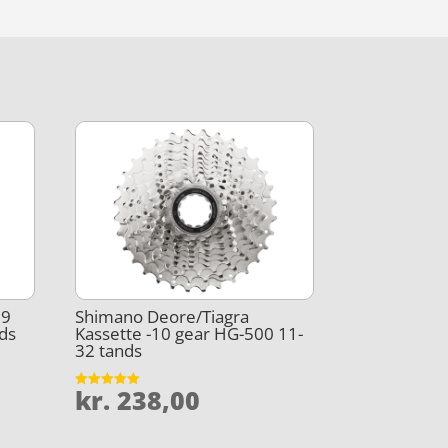
 9
Shimano Deore/Tiagra
ds
Kassette -10 gear HG-500 11-
32 tands
kr.
238,00
Vurderet
5
ud af 5