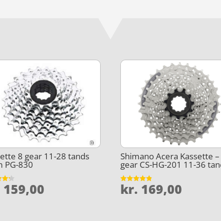
ette 8 gear 11-28 tands
Shimano Acera Kassette –
m PG-830
gear CS-HG-201 11-36 tan
.
159,00
kr.
169,00
et
Vurderet
4.8
5
ud af 5