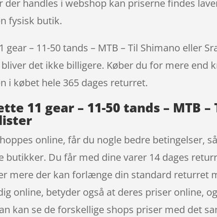
 der handles i webshop kan priserne findes laver
n fysisk butik.
ear – 11-50 tands – MTB – Til Shimano eller Sram
bliver det ikke billigere. Køber du for mere end k
en i købet hele 365 dages returret.
te 11 gear – 11-50 tands – MTB – 
lister
shoppes online, får du nogle bedre betingelser, 
ske butikker. Du får med dine varer 14 dages retur
er mere der kan forlænge din standard returret
dig online, betyder også at deres priser online, og
man kan se de forskellige shops priser med det 