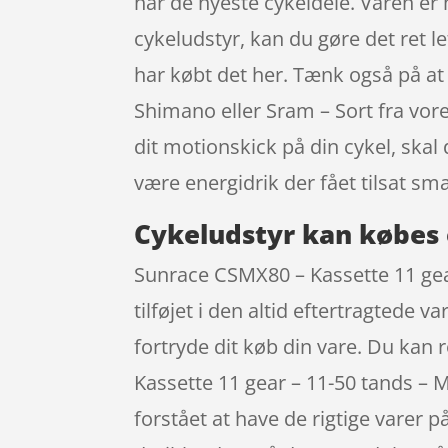
har de nyeste cykeldele. Varen er 
cykeludstyr, kan du gøre det ret le
har købt det her. Tænk også på at
Shimano eller Sram – Sort fra vor
dit motionskick på din cykel, ska
være energidrik der fået tilsat sm
Cykeludstyr kan købes 
Sunrace CSMX80 – Kassette 11 gear
tilføjet i den altid eftertragtede 
fortryde dit køb din vare. Du kan
Kassette 11 gear – 11-50 tands – 
forstået at have de rigtige varer p