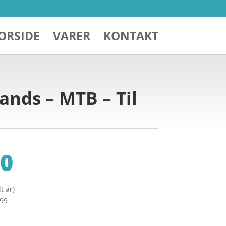
ORSIDE
VARER
KONTAKT
ands – MTB – Til
0
t år)
299