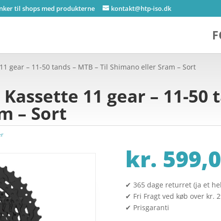
inker til shops med produkterne
kontakt@htp-iso.dk
F
1 gear – 11-50 tands – MTB – Til Shimano eller Sram – Sort
Kassette 11 gear – 11-50 t
m – Sort
er
kr.
599,0
✔ 365 dage returret (ja et hel
✔ Fri Fragt ved køb over kr. 
✔ Prisgaranti