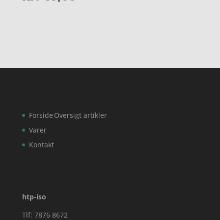
ud af 5
Forside
Oversigt artikler
Varer
Kontakt
htp-iso
Tlf: 7876 8672