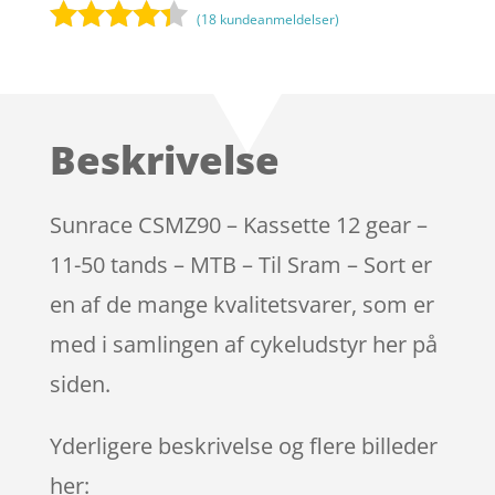
(
18
kundeanmeldelser)
Bedømt
som
4.2
ud af 5
baseret
Beskrivelse
på
kundebedø
mmelser
Sunrace CSMZ90 – Kassette 12 gear –
11-50 tands – MTB – Til Sram – Sort er
en af de mange kvalitetsvarer, som er
med i samlingen af cykeludstyr her på
siden.
Yderligere beskrivelse og flere billeder
her: