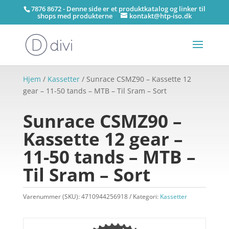
7876 8672 - Denne side er et produktkatalog og linker til
shops med produkterne
kontakt@htp-iso.dk
Hjem
/
Kassetter
/ Sunrace CSMZ90 – Kassette 12
gear – 11-50 tands – MTB – Til Sram – Sort
Sunrace CSMZ90 –
Kassette 12 gear –
11-50 tands – MTB –
Til Sram – Sort
Varenummer (SKU):
4710944256918
Kategori:
Kassetter