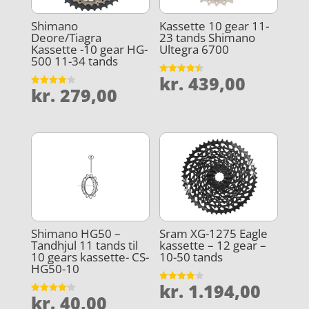
Shimano
Kassette 10 gear 11-
Deore/Tiagra
23 tands Shimano
Kassette -10 gear HG-
Ultegra 6700
500 11-34 tands
kr.
439,00
Vurderet
kr.
279,00
4.5
Vurderet
ud af 5
4.1
ud af 5
Shimano HG50 –
Sram XG-1275 Eagle
Tandhjul 11 tands til
kassette – 12 gear –
10 gears kassette- CS-
10-50 tands
HG50-10
kr.
1.194,00
Vurderet
kr.
40,00
4.1
Vurderet
ud af 5
4.2