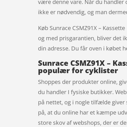
være denne vare. Når du handler on
ikke er nødvendig, og man dermed
Køb Sunrace CSMZ91X – Kassette 12 
og med prisgarantien, bliver det ik
din adresse. Du får oven i købet h
Sunrace CSMZ91X – Kasse
populær for cyklister
Shoppes der produkter online, give
du handler I fysiske butikker. Webs
på nettet, og i nogle tilfælde gi
på, at du online har et kæmpe udva
store skov af webshops, der er de