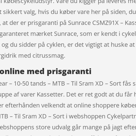
l købescykeludstyr. Vare du kigger på leveres me
 sikkert valg, hvis du køber vare her på siden, du b
n, at der er prisgaranti på Sunrace CSMZ91X – Ka
 garanteret mærket Sunrace, som er kendt i cykel
og du sidder på cyklen, er det vigtigt at huske a
gidrik med citrussmag.
online med prisgaranti
ear – 10-50 tands – MTB – Til Sram XD – Sort f
ruppe af varer Kassetter. Det er ret godt at du få
 er efterhånden velkendt at online shoppere køb
MTB – Til Sram XD – Sort i webshoppen Cykelpartn
ebshoppens store udvalg går mange på jagt efter