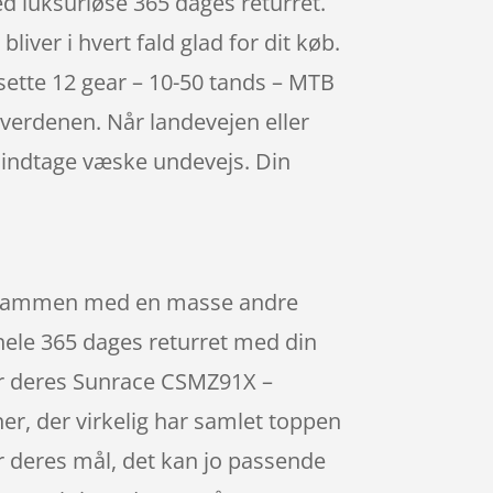
d luksuriøse 365 dages returret.
liver i hvert fald glad for dit køb.
ssette 12 gear – 10-50 tands – MTB
verdenen. Når landevejen eller
t indtage væske undevejs. Din
ås sammen med en masse andre
r hele 365 dages returret med din
er deres Sunrace CSMZ91X –
er, der virkelig har samlet toppen
 deres mål, det kan jo passende