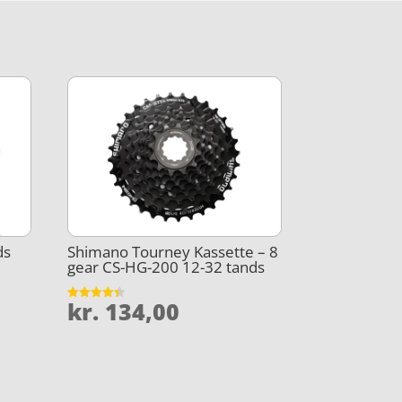
ds
Shimano Tourney Kassette – 8
gear CS-HG-200 12-32 tands
kr.
134,00
Vurderet
4.4
ud af 5