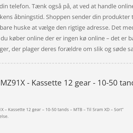
n telefon. Tænk også på, at ved at handle online,
kkens åbningstid. Shoppen sender din produkter til
 bare huske at vælge den rigtige adresse. Det med 
 køber online der er ingen kø online – det er bar
ger, der plager deres forældre om slik og søde s
MZ91X - Kassette 12 gear - 10-50 tand
X – Kassette 12 gear – 10-50 tands – MTB – Til Sram XD – Sort”
else.