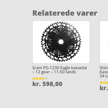
Relaterede varer
Sram PG-1230 Eagle kassette
Shi
– 12 gear – 11-50 tands
Kass
34 t
kr.
598,00
Vurderet
kr
3.8
Vurder
ud af 5
4.1
ud af 