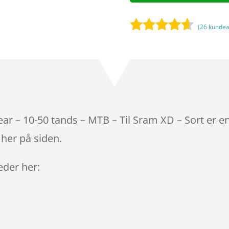
(
26
kundea
Bedømt
som
4.5
ud af 5
baseret
på
kundebedø
mmelser
r – 10-50 tands – MTB – Til Sram XD – Sort er e
 her på siden.
leder her: