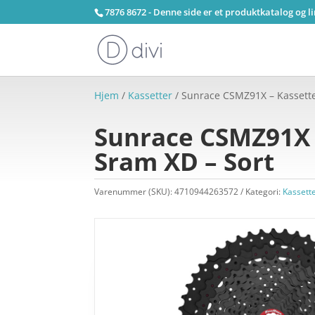
7876 8672 - Denne side er et produktkatalog og l
Hjem
/
Kassetter
/ Sunrace CSMZ91X – Kassette 
Sunrace CSMZ91X –
Sram XD – Sort
Varenummer (SKU):
4710944263572
Kategori:
Kassett