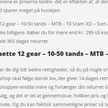
line er priserne bedre- det er effekten af, at de
 sparer meget på huslejen.
gear – 10-50 tands – MTB – Til Sram XD – Sort all
ke billigere. Køber du for mere end kr. 299 så kost
ele 365 dages returret.
tte 12 gear – 10-50 tands – MTB – 
r de dig lidt bedre rettigheder, så du på nogle om
hop skal følge dansk lov, der giver 14 dages retrr
ver shoppen endda mere og forlænger din returret 
lg, og det er let at gennemskue, hvilken pris og 
rude. Og du kan faktisk sammenligne priser så sn