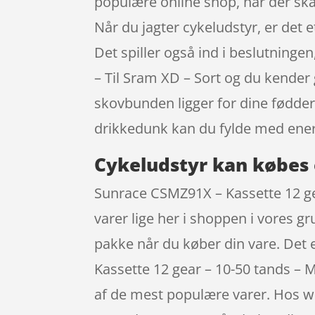
populære online shop, når der ska
Når du jagter cykeludstyr, er det et
Det spiller også ind i beslutninge
– Til Sram XD – Sort og du kender
skovbunden ligger for dine fødder 
drikkedunk kan du fylde med ener
Cykeludstyr kan købes 
Sunrace CSMZ91X – Kassette 12 g
varer lige her i shoppen i vores g
pakke når du køber din vare. Det
Kassette 12 gear – 10-50 tands – 
af de mest populære varer. Hos w