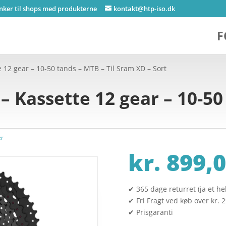
inker til shops med produkterne
kontakt@htp-iso.dk
F
12 gear – 10-50 tands – MTB – Til Sram XD – Sort
 Kassette 12 gear – 10-50 
er
kr.
899,0
✔ 365 dage returret (ja et hel
✔ Fri Fragt ved køb over kr. 
✔ Prisgaranti