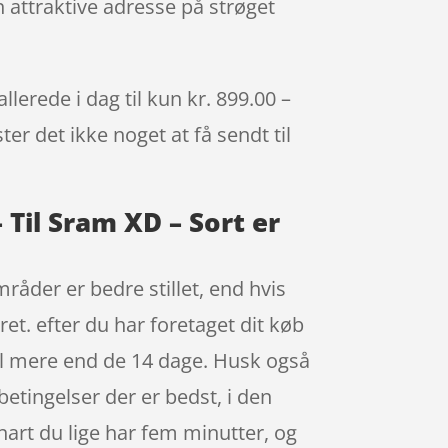
n attraktive adresse på strøget
erede i dag til kun kr. 899.00 –
er det ikke noget at få sendt til
Til Sram XD – Sort er
råder er bedre stillet, end hvis
et. efter du har foretaget dit køb
til mere end de 14 dage. Husk også
betingelser der er bedst, i den
art du lige har fem minutter, og