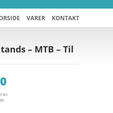
ORSIDE
VARER
KONTAKT
tands – MTB – Til
0
t år)
299