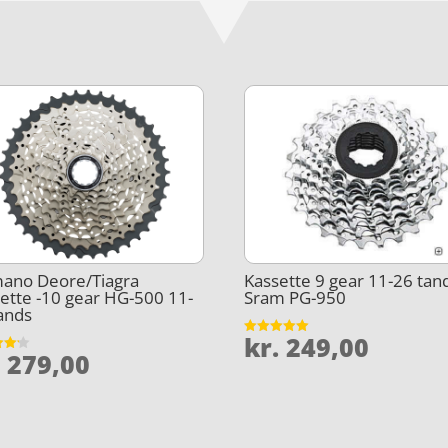
mano Deore/Tiagra
Kassette 9 gear 11-26 tan
ette -10 gear HG-500 11-
Sram PG-950
ands
kr.
249,00
Vurderet
.
279,00
5
et
ud af 5
5