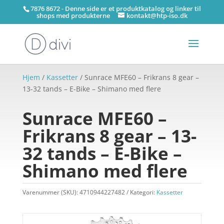
7876 8672 - Denne side er et produktkatalog og linker til
shops med produkterne
kontakt@htp-iso.dk
Hjem
/
Kassetter
/ Sunrace MFE60 – Frikrans 8 gear –
13-32 tands – E-Bike – Shimano med flere
Sunrace MFE60 –
Frikrans 8 gear – 13-
32 tands – E-Bike –
Shimano med flere
Varenummer (SKU):
4710944227482
Kategori:
Kassetter