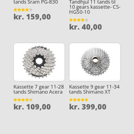
tands Sram PG-830
Tandhjul 11 tands til
10 gears kassette- CS-
HG50-10
kr.
159,00
Vurderet
4.2
ud af 5
kr.
40,00
Vurderet
4.2
ud af 5
Kassette 7 gear 11-28
Kassette 9 gear 11-34
tands Shimano Acera
tands Shimano XT
kr.
109,00
kr.
399,00
Vurderet
Vurderet
4.4
4.7
ud af 5
ud af 5