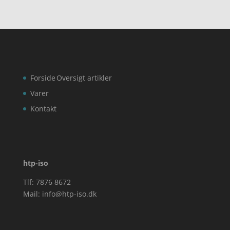
Forside
Oversigt artikler
Varer
Kontakt
htp-iso
Tlf: 7876 8672
Mail:
info@htp-iso.dk