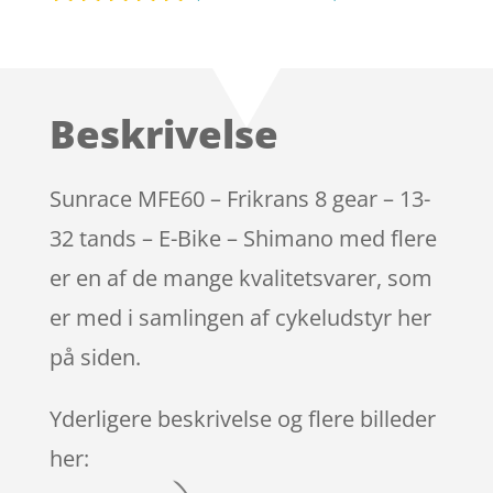
Bedømt
som
5
ud
af 5
baseret på
Beskrivelse
kundebedøm
melser
Sunrace MFE60 – Frikrans 8 gear – 13-
32 tands – E-Bike – Shimano med flere
er en af de mange kvalitetsvarer, som
er med i samlingen af cykeludstyr her
på siden.
Yderligere beskrivelse og flere billeder
her: