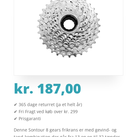
kr.
187,00
✔ 365 dage returret (ja et helt år)
✔ Fri Fragt ved køb over kr. 299
✔ Prisgaranti
Denne Sontour 8 gears frikrans er med gevind- og
tand-kombination der går fra 13 og op til 32 tænder.