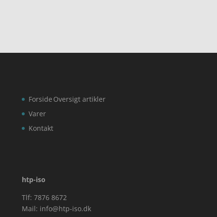
Forside
Oversigt artikler
Varer
Kontakt
htp-iso
Tlf: 7876 8672
Mail:
info@htp-iso.dk