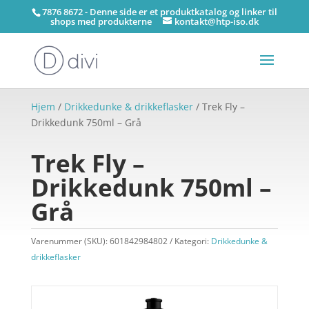
7876 8672 - Denne side er et produktkatalog og linker til
shops med produkterne
kontakt@htp-iso.dk
Hjem
/
Drikkedunke & drikkeflasker
/ Trek Fly –
Drikkedunk 750ml – Grå
Trek Fly –
Drikkedunk 750ml –
Grå
Varenummer (SKU):
601842984802
Kategori:
Drikkedunke &
drikkeflasker