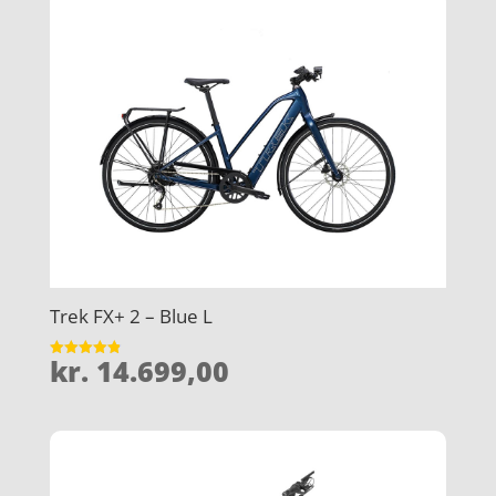
Trek FX+ 2 – Blue L
kr.
14.699,00
Vurderet
4.9
ud af 5