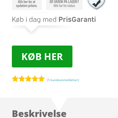
KØB HER
(
5
kundeanmeldelser)
Bedømt
som
5
ud
af 5
baseret på
Beskrivelse
kundebedøm