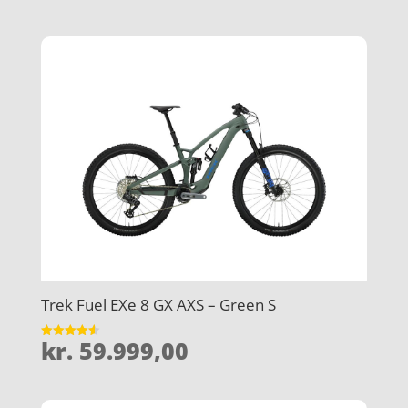
ud af 5
Trek Fuel EXe 8 GX AXS – Green S
kr.
59.999,00
Vurderet
4.6
ud af 5