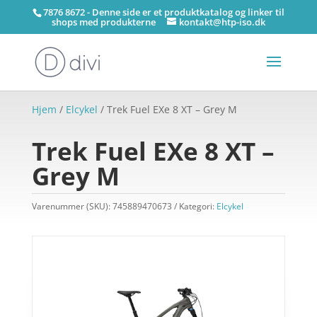
7876 8672 - Denne side er et produktkatalog og linker til
shops med produkterne
kontakt@htp-iso.dk
Hjem
/
Elcykel
/ Trek Fuel EXe 8 XT – Grey M
Trek Fuel EXe 8 XT –
Grey M
Varenummer (SKU):
745889470673
Kategori:
Elcykel