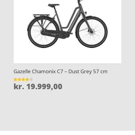
Gazelle Chamonix C7 – Dust Grey 57 cm
kr.
19.999,00
Vurderet
4
ud af 5
Forside
Oversigt artikler
htp-iso