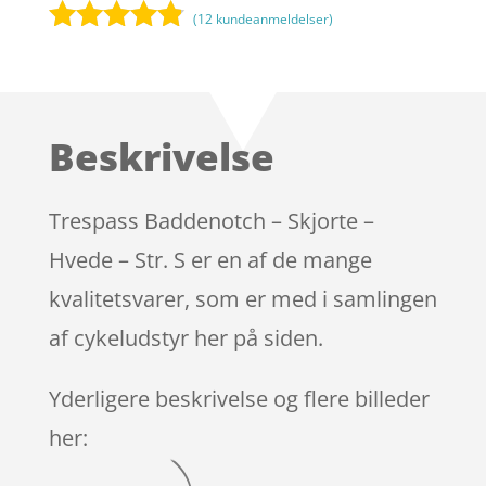
(
12
kundeanmeldelser)
Bedømt
som
4.7
ud af 5
baseret på
Beskrivelse
kundebedø
mmelser
Trespass Baddenotch – Skjorte –
Hvede – Str. S er en af de mange
kvalitetsvarer, som er med i samlingen
af cykeludstyr her på siden.
Yderligere beskrivelse og flere billeder
her: