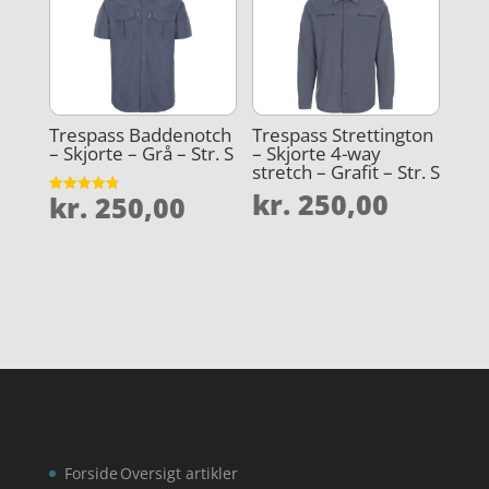
Trespass Baddenotch
Trespass Strettington
– Skjorte – Grå – Str. S
– Skjorte 4-way
stretch – Grafit – Str. S
kr.
250,00
kr.
250,00
Vurderet
4.8
ud af 5
Forside
Oversigt artikler