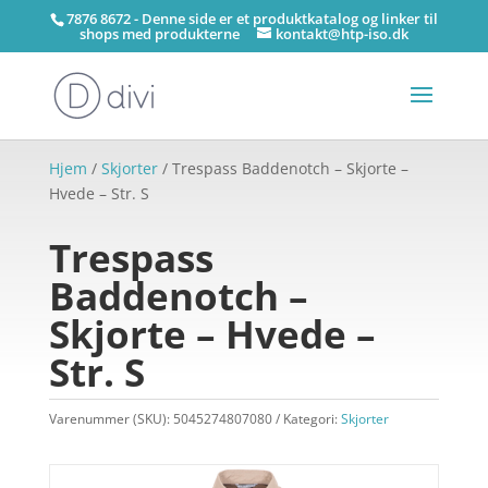
7876 8672 - Denne side er et produktkatalog og linker til
shops med produkterne
kontakt@htp-iso.dk
Hjem
/
Skjorter
/ Trespass Baddenotch – Skjorte –
Hvede – Str. S
Trespass
Baddenotch –
Skjorte – Hvede –
Str. S
Varenummer (SKU):
5045274807080
Kategori:
Skjorter