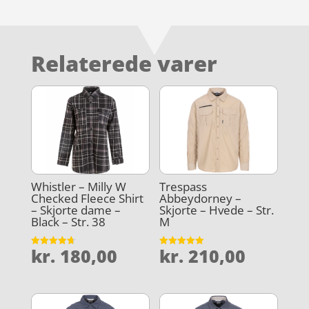
Relaterede varer
Whistler – Milly W
Trespass
Checked Fleece Shirt
Abbeydorney –
– Skjorte dame –
Skjorte – Hvede – Str.
Black – Str. 38
M
kr.
180,00
kr.
210,00
Vurderet
Vurderet
4.7
5
ud af 5
ud af 5