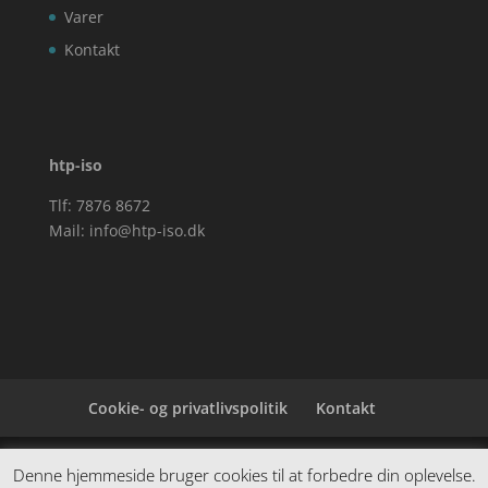
Varer
Kontakt
htp-iso
Tlf: 7876 8672
Mail:
info@htp-iso.dk
Cookie- og privatlivspolitik
Kontakt
Denne hjemmeside samler et bredt udvalg af
Denne hjemmeside bruger cookies til at forbedre din oplevelse.