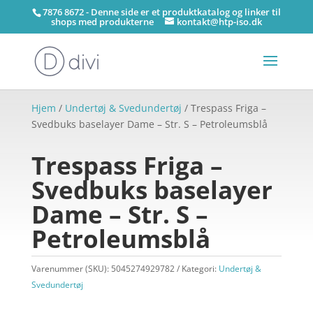
7876 8672 - Denne side er et produktkatalog og linker til
shops med produkterne
kontakt@htp-iso.dk
Hjem
/
Undertøj & Svedundertøj
/ Trespass Friga –
Svedbuks baselayer Dame – Str. S – Petroleumsblå
Trespass Friga –
Svedbuks baselayer
Dame – Str. S –
Petroleumsblå
Varenummer (SKU):
5045274929782
Kategori:
Undertøj &
Svedundertøj