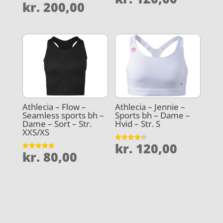
kr.
200,00
4.8
Vurderet
ud af 5
4.4
ud af 5
Athlecia – Flow –
Athlecia – Jennie –
Seamless sports bh –
Sports bh – Dame –
Dame – Sort – Str.
Hvid – Str. S
XXS/XS
kr.
120,00
Vurderet
kr.
80,00
4.3
Vurderet
ud af 5
4.9
ud af 5