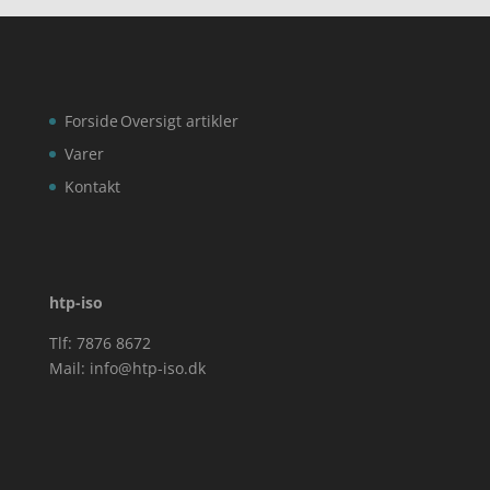
Forside
Oversigt artikler
Varer
Kontakt
htp-iso
Tlf: 7876 8672
Mail:
info@htp-iso.dk