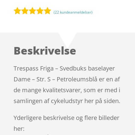
(
22
kundeanmeldelser)
Bedømt
som
5
ud
af 5
baseret på
Beskrivelse
kundebedøm
melser
Trespass Friga – Svedbuks baselayer
Dame – Str. S – Petroleumsblå er en af
de mange kvalitetsvarer, som er med i
samlingen af cykeludstyr her på siden.
Yderligere beskrivelse og flere billeder
her: