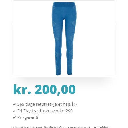
kr.
200,00
✔ 365 dage returret (ja et helt år)
✔ Fri Fragt ved køb over kr. 299
✔ Prisgaranti
Disse ‘Friga’ svedbukser fra Trespass er i en lækker