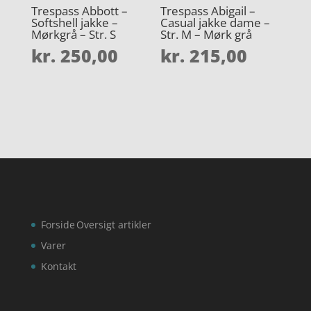
Trespass Abbott –
Trespass Abigail –
Softshell jakke –
Casual jakke dame –
Mørkgrå – Str. S
Str. M – Mørk grå
kr.
250,00
kr.
215,00
Forside
Oversigt artikler
Varer
Kontakt