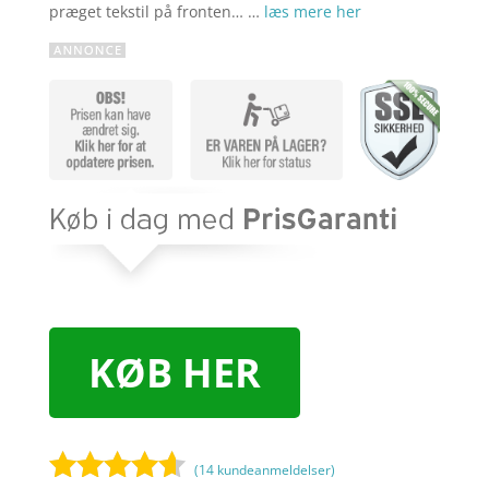
præget tekstil på fronten… …
læs mere her
KØB HER
(
14
kundeanmeldelser)