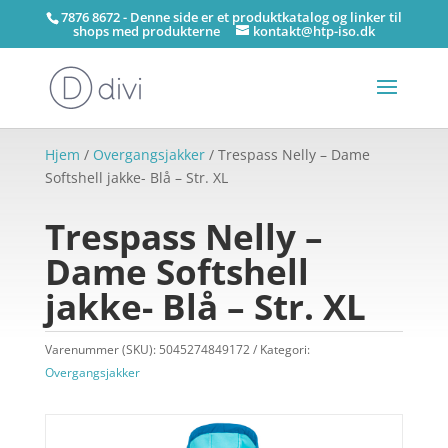
7876 8672 - Denne side er et produktkatalog og linker til
shops med produkterne
kontakt@htp-iso.dk
Hjem
/
Overgangsjakker
/ Trespass Nelly – Dame
Softshell jakke- Blå – Str. XL
Trespass Nelly –
Dame Softshell
jakke- Blå – Str. XL
Varenummer (SKU):
5045274849172
Kategori:
Overgangsjakker