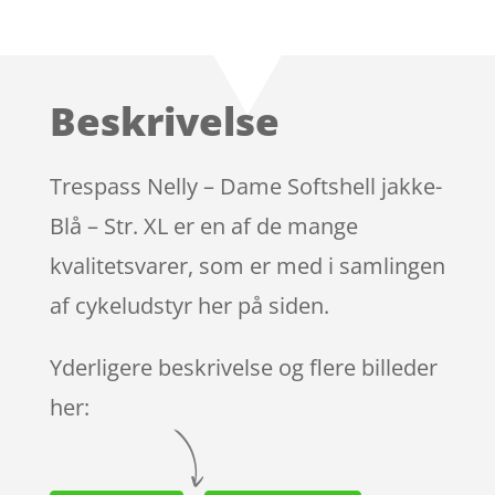
Bedømt
som
4.5
ud af 5
baseret
Beskrivelse
på
kundebedø
mmelser
Trespass Nelly – Dame Softshell jakke-
Blå – Str. XL er en af de mange
kvalitetsvarer, som er med i samlingen
af cykeludstyr her på siden.
Yderligere beskrivelse og flere billeder
her: