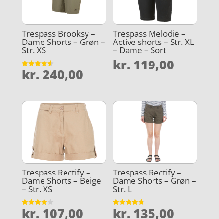
Trespass Brooksy –
Trespass Melodie –
Dame Shorts – Grøn –
Active shorts – Str. XL
Str. XS
– Dame – Sort
kr.
119,00
kr.
240,00
Vurderet
4.6
ud af 5
Trespass Rectify –
Trespass Rectify –
Dame Shorts – Beige
Dame Shorts – Grøn –
– Str. XS
Str. L
kr.
107,00
kr.
135,00
Vurderet
Vurderet
4
4.7