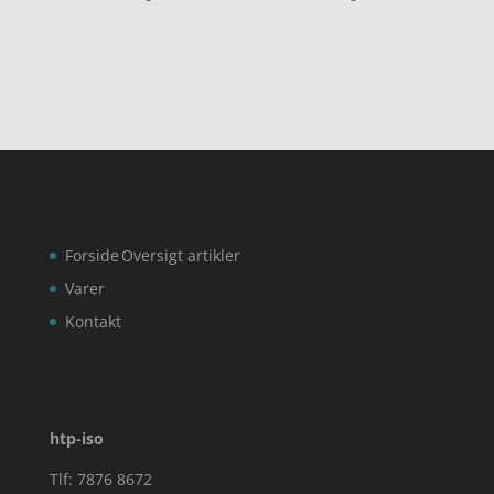
ud af 5
ud af 5
Forside
Oversigt artikler
Varer
Kontakt
htp-iso
Tlf: 7876 8672