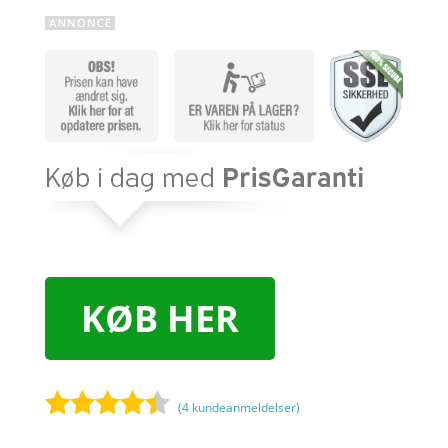
KØB HER
(
4
kundeanmeldelser)
Bedømt