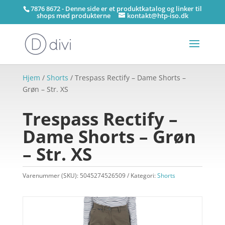
7876 8672 - Denne side er et produktkatalog og linker til
shops med produkterne
kontakt@htp-iso.dk
Hjem
/
Shorts
/ Trespass Rectify – Dame Shorts –
Grøn – Str. XS
Trespass Rectify –
Dame Shorts – Grøn
– Str. XS
Varenummer (SKU):
5045274526509
Kategori:
Shorts