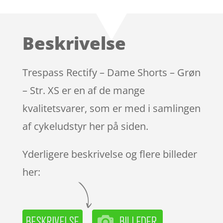
som
4.3
ud af 5
baseret
Beskrivelse
på
kundebedø
mmelser
Trespass Rectify – Dame Shorts – Grøn
– Str. XS er en af de mange
kvalitetsvarer, som er med i samlingen
af cykeludstyr her på siden.
Yderligere beskrivelse og flere billeder
her: