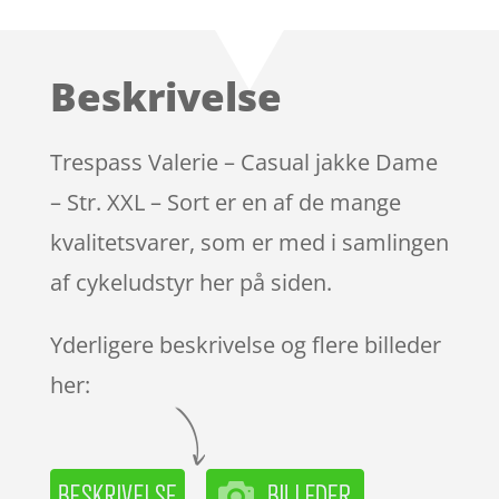
som
4.7
ud af 5
baseret på
Beskrivelse
kundebedø
mmelser
Trespass Valerie – Casual jakke Dame
– Str. XXL – Sort er en af de mange
kvalitetsvarer, som er med i samlingen
af cykeludstyr her på siden.
Yderligere beskrivelse og flere billeder
her: