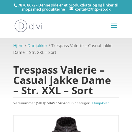
7876 8672 - Denne side er et produktkatalog og linker til
shops med produkterne
kontakt@htp-iso.dk
Hjem
/
Dunjakker
/ Trespass Valerie – Casual jakke
Dame – Str. XXL – Sort
Trespass Valerie –
Casual jakke Dame
– Str. XXL – Sort
Varenummer (SKU):
5045274846508
Kategori:
Dunjakker