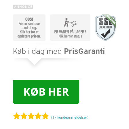
KØB HER
(
17
kundeanmeldelser)
Bedømt