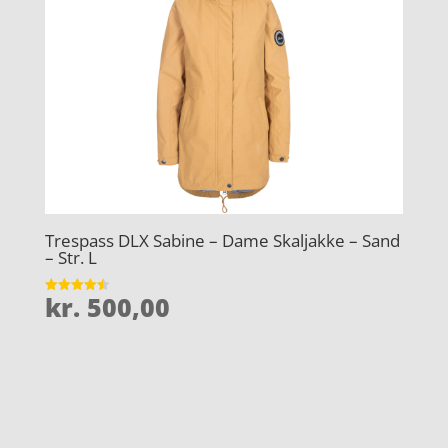
Trespass DLX Sabine – Dame Skaljakke – Sand
– Str. L
kr.
500,00
Vurderet
4.5
ud af 5