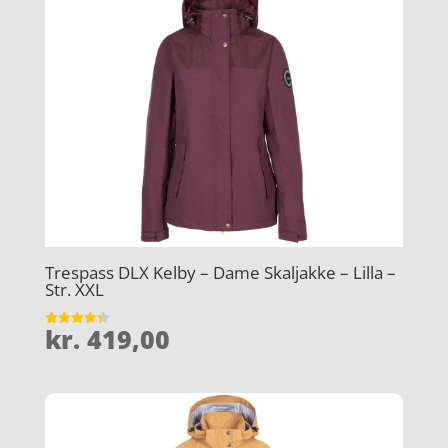
Trespass DLX Kelby – Dame Skaljakke – Lilla –
Str. XXL
kr.
419,00
Vurderet
4.3
ud af 5