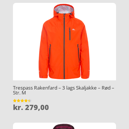
Trespass Rakenfard – 3 lags Skaljakke – Rød –
Str. M
kr.
279,00
Vurderet
4.4
ud af 5