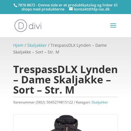
7876 8672 - Denne side er et produktkatalog og linker til
shops med produkterne
kontakt@htp-iso.dk
Hjem
/
Skaljakker
/ TrespassDLX Lynden – Dame
Skaljakke – Sort – Str. M
TrespassDLX Lynden
– Dame Skaljakke –
Sort – Str. M
Varenummer (SKU):
5045274815122
Kategori:
Skaljakker