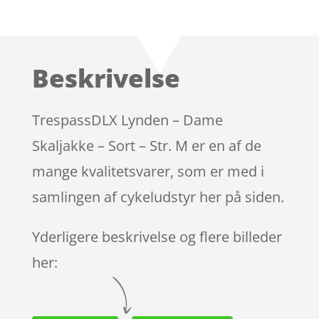
Bedømt
som
4.2
ud af 5
baseret
Beskrivelse
på
kundebedø
mmelser
TrespassDLX Lynden – Dame
Skaljakke – Sort – Str. M er en af de
mange kvalitetsvarer, som er med i
samlingen af cykeludstyr her på siden.
Yderligere beskrivelse og flere billeder
her: