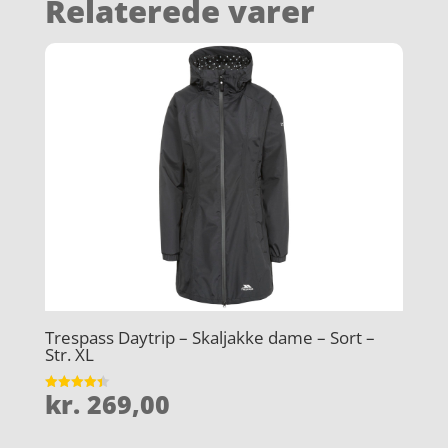
Relaterede varer
Trespass Daytrip – Skaljakke dame – Sort –
Str. XL
kr.
269,00
Vurderet
4.4
ud af 5