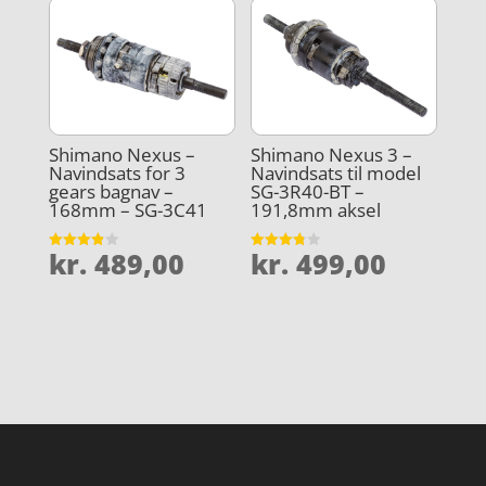
Shimano Nexus –
Shimano Nexus 3 –
Navindsats for 3
Navindsats til model
gears bagnav –
SG-3R40-BT –
168mm – SG-3C41
191,8mm aksel
kr.
489,00
kr.
499,00
Vurderet
Vurderet
3.9
3.8
ud af 5
ud af 5