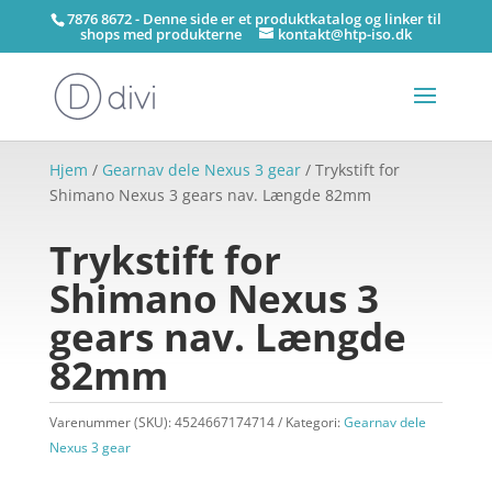
7876 8672 - Denne side er et produktkatalog og linker til
shops med produkterne
kontakt@htp-iso.dk
Hjem
/
Gearnav dele Nexus 3 gear
/ Trykstift for
Shimano Nexus 3 gears nav. Længde 82mm
Trykstift for
Shimano Nexus 3
gears nav. Længde
82mm
Varenummer (SKU):
4524667174714
Kategori:
Gearnav dele
Nexus 3 gear