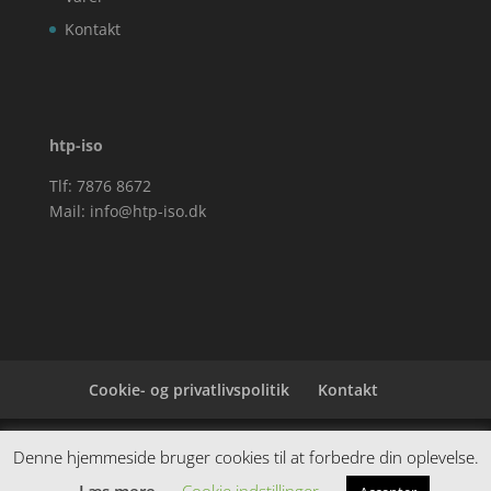
Kontakt
htp-iso
Tlf: 7876 8672
Mail:
info@htp-iso.dk
Cookie- og privatlivspolitik
Kontakt
Denne hjemmeside samler et bredt udvalg af
Denne hjemmeside bruger cookies til at forbedre din oplevelse.
spændende varer. Siden er et affiiliatesite, og nogle