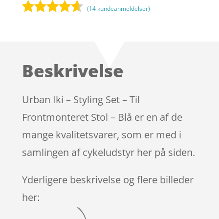
(
14
kundeanmeldelser)
Bedømt
som
4.5
ud af 5
baseret
Beskrivelse
på
kundebedø
mmelser
Urban Iki – Styling Set – Til
Frontmonteret Stol – Blå er en af de
mange kvalitetsvarer, som er med i
samlingen af cykeludstyr her på siden.
Yderligere beskrivelse og flere billeder
her: