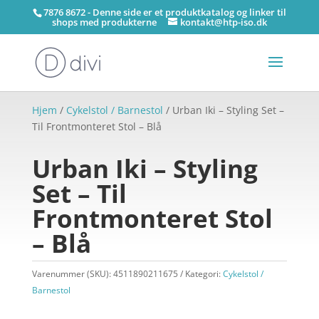
7876 8672 - Denne side er et produktkatalog og linker til
shops med produkterne
kontakt@htp-iso.dk
Hjem
/
Cykelstol / Barnestol
/ Urban Iki – Styling Set –
Til Frontmonteret Stol – Blå
Urban Iki – Styling
Set – Til
Frontmonteret Stol
– Blå
Varenummer (SKU):
4511890211675
Kategori:
Cykelstol /
Barnestol