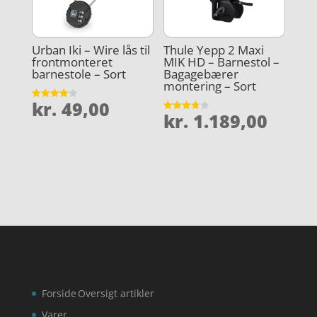
Urban Iki – Wire lås til
Thule Yepp 2 Maxi
frontmonteret
MIK HD – Barnestol –
barnestole – Sort
Bagagebærer
montering – Sort
kr.
49,00
Vurderet
kr.
1.189,00
4.1
Vurderet
ud af 5
3.8
ud af 5
Forside
Oversigt artikler
Varer