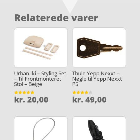
Relaterede varer
Urban Iki – Styling Set
Thule Yepp Nexxt –
– Til Frontmonteret
Nøgle til Yepp Nexxt
Stol – Beige
P5
kr.
20,00
kr.
49,00
Vurderet
Vurderet
4.9
4
ud af 5
ud af 5