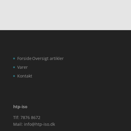
Forside
Oversigt artikler
Varer
Kontakt
htp-iso
Tlf: 7876 8672
Mail:
info@htp-iso.dk