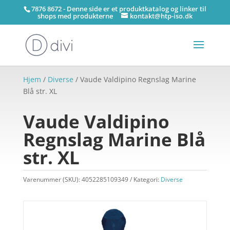
7876 8672 - Denne side er et produktkatalog og linker til
shops med produkterne
kontakt@htp-iso.dk
Hjem
/
Diverse
/ Vaude Valdipino Regnslag Marine
Blå str. XL
Vaude Valdipino
Regnslag Marine Blå
str. XL
Varenummer (SKU):
4052285109349
Kategori:
Diverse