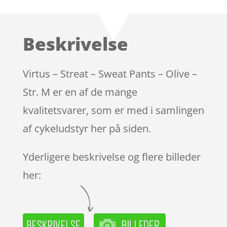
som
4.5
ud af 5
baseret
Beskrivelse
på
kundebedø
mmelser
Virtus – Streat – Sweat Pants – Olive –
Str. M er en af de mange
kvalitetsvarer, som er med i samlingen
af cykeludstyr her på siden.
Yderligere beskrivelse og flere billeder
her: