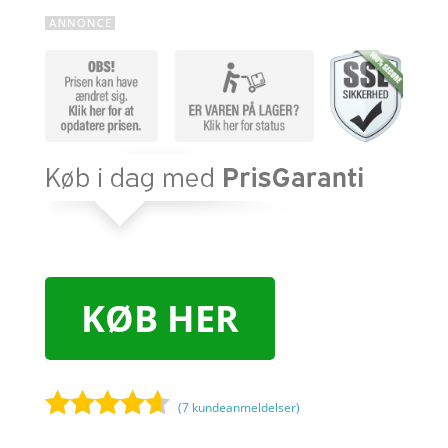
KØB HER
(
7
kundeanmeldelser)
Bedømt