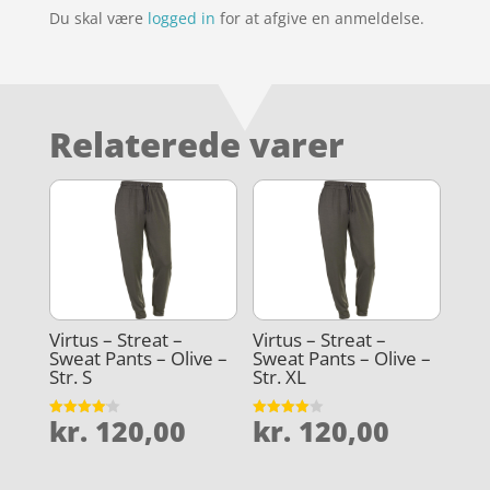
Du skal være
logged in
for at afgive en anmeldelse.
Relaterede varer
Virtus – Streat –
Virtus – Streat –
Sweat Pants – Olive –
Sweat Pants – Olive –
Str. S
Str. XL
kr.
120,00
kr.
120,00
Vurderet
Vurderet
4.1
4
ud af 5
ud af 5