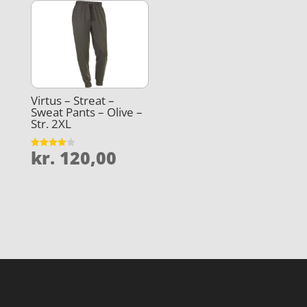
Virtus – Streat –
Sweat Pants – Olive –
Str. 2XL
kr.
120,00
Vurderet
4
ud af 5