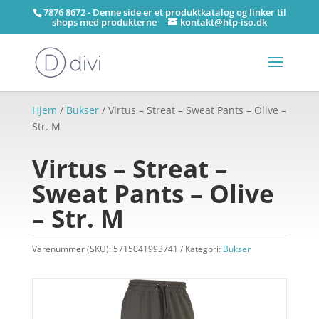
7876 8672 - Denne side er et produktkatalog og linker til
shops med produkterne
kontakt@htp-iso.dk
Hjem
/
Bukser
/ Virtus – Streat – Sweat Pants – Olive –
Str. M
Virtus – Streat –
Sweat Pants – Olive
– Str. M
Varenummer (SKU):
5715041993741
Kategori:
Bukser