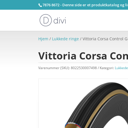
7876 8672 - Denne side er et produktkatalog og l
Hjem
/
Lukkede ringe
/ Vittoria Corsa Control 
Vittoria Corsa Co
Varenummer (SKU):
8022530007498
Kategori:
Lukkede