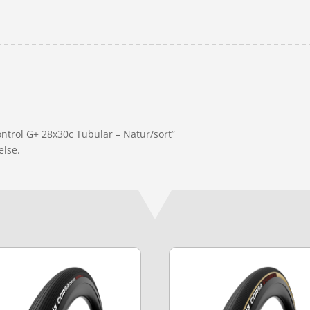
ontrol G+ 28x30c Tubular – Natur/sort”
else.