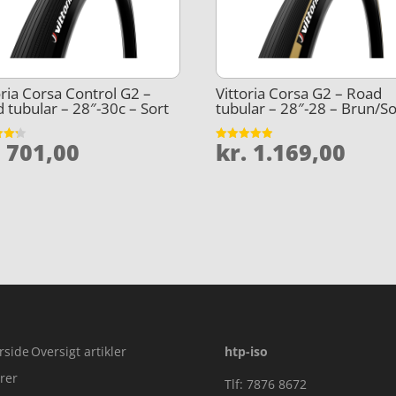
oria Corsa Control G2 –
Vittoria Corsa G2 – Road
 tubular – 28″-30c – Sort
tubular – 28″-28 – Brun/So
.
701,00
kr.
1.169,00
et
Vurderet
4.9
5
ud af 5
rside
Oversigt artikler
htp-iso
rer
Tlf: 7876 8672