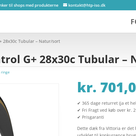
inker til shops med produkterne
kontakt@htp-iso.dk
F
G+ 28x30c Tubular – Natur/sort
ntrol G+ 28x30c Tubular – 
 ringe
kr.
701,0
✔ 365 dage returret (ja et hel
✔ Fri Fragt ved køb over kr. 
✔ Prisgaranti
Dette dæk fra Vittoria er det
udviklet til konkurrence brug