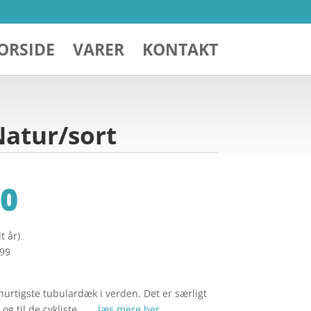
ORSIDE
VARER
KONTAKT
Natur/sort
0
t år)
299
 hurtigste tubulardæk i verden. Det er særligt
 og til de cykliste… …
læs mere her