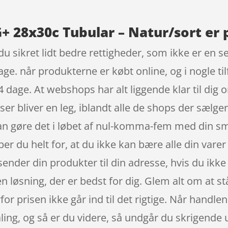
G+ 28x30c Tubular – Natur/sort er 
 sikret lidt bedre rettigheder, som ikke er en sel
dage. når produkterne er købt online, og i nogle 
 dage. At webshops har alt liggende klar til dig o
er bliver en leg, iblandt alle de shops der sælger d
an gøre det i løbet af nul-komma-fem med din sm
pper du helt for, at du ikke kan bære alle din vare
sender din produkter til din adresse, hvis du ikke
en løsning, der er bedst for dig. Glem alt om at st
rfor prisen ikke går ind til det rigtige. Når handle
taling, og så er du videre, så undgår du skrigende