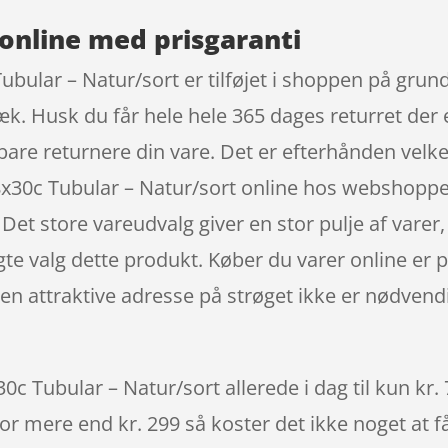
online med prisgaranti
ubular – Natur/sort er tilføjet i shoppen på grund
k. Husk du får hele hele 365 dages returret der 
 bare returnere din vare. Det er efterhånden vel
8x30c Tubular – Natur/sort online hos webshoppe
 Det store vareudvalg giver en stor pulje af varer,
agte valg dette produkt. Køber du varer online er 
t den attraktive adresse på strøget ikke er nødv
0c Tubular – Natur/sort allerede i dag til kun kr.
 for mere end kr. 299 så koster det ikke noget at f