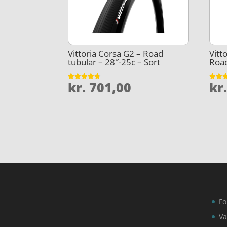
Vittoria Corsa G2 – Road
Vitt
tubular – 28″-25c – Sort
Road
kr.
701,00
kr
Vurderet
Vurder
4.7
4.2
ud af 5
ud af 
Fo
Va