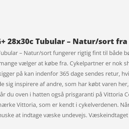
9
G+ 28x30c Tubular – Natur/sort fra 
ubular – Natur/sort fungerer rigtig fint til både
mange vælger at købe fra. Cykelpartner er nok s
kigger på kan indenfor 365 dage sendes retur, hvi
ade sig inspirere af andre, som har købt varen her
år du oven i hatten også prisgaranti på Vittoria
mærke Vittoria, som er kendt i cykelverdenen. Nå
t at huske at indtage væske undevejs. Væskeindtag