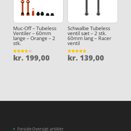
Muc-Off – Tubeless
Schwalbe Tubeless
Ventiler – 60mm
ventil sæt – 2 stk.
lange – Orange – 2
60mm lang – Racer
stk.
ventil
kr.
199,00
kr.
139,00
Vurderet
Vurderet
3.9
4.7
ud af 5
ud af 5
Forside
Oversigt artikler