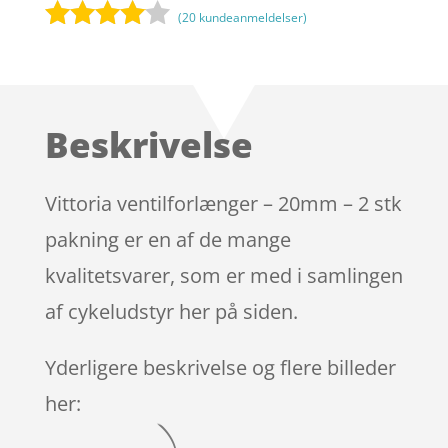
(
20
kundeanmeldelser)
Bedømt
som
3.9
ud af 5
baseret
Beskrivelse
på
kundebed
ømmels
Vittoria ventilforlænger – 20mm – 2 stk
er
pakning er en af de mange
kvalitetsvarer, som er med i samlingen
af cykeludstyr her på siden.
Yderligere beskrivelse og flere billeder
her: