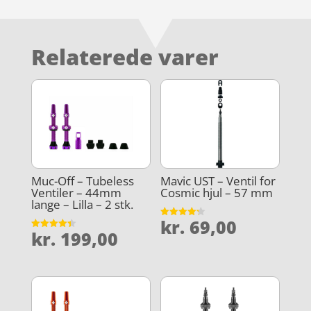
Relaterede varer
Muc-Off – Tubeless
Mavic UST – Ventil for
Ventiler – 44mm
Cosmic hjul – 57 mm
lange – Lilla – 2 stk.
kr.
69,00
Vurderet
kr.
199,00
4.2
Vurderet
ud af 5
4.4
ud af 5