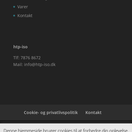
Varer
Kontakt
htp-iso
Tlf: 7876 8672
Mail:
info@htp-iso.dk
Cookie- og privatlivspolitik
Kontakt
Denne hjemmeside samler et bredt udvalg af
Denne hjemmeside bruger cookies til at forbedre din oplevelse.