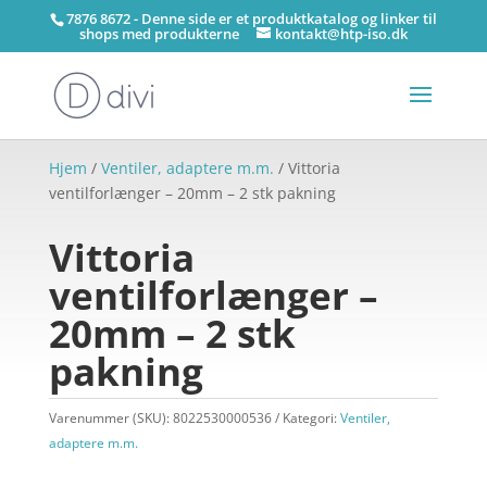
7876 8672 - Denne side er et produktkatalog og linker til
shops med produkterne
kontakt@htp-iso.dk
Hjem
/
Ventiler, adaptere m.m.
/ Vittoria
ventilforlænger – 20mm – 2 stk pakning
Vittoria
ventilforlænger –
20mm – 2 stk
pakning
Varenummer (SKU):
8022530000536
Kategori:
Ventiler,
adaptere m.m.