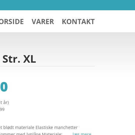
ORSIDE
VARER
KONTAKT
Str. XL
0
t år)
299
t blødt materiale Elastiske manchetter
forlommer med lynlåse Materiale: … …
læs mere