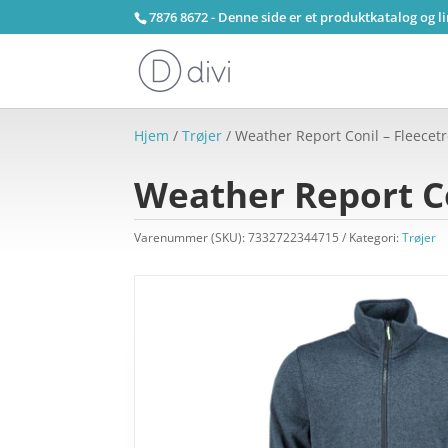
7876 8672 - Denne side er et produktkatalog og l
Hjem
/
Trøjer
/ Weather Report Conil – Fleecetrø
Weather Report Con
Varenummer (SKU):
7332722344715
Kategori:
Trøjer