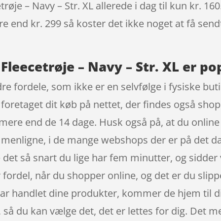
øje – Navy – Str. XL allerede i dag til kun kr. 16
re end kr. 299 så koster det ikke noget at få sendt
Fleecetrøje – Navy – Str. XL er po
re fordele, som ikke er en selvfølge i fysiske bu
r foretaget dit køb på nettet, der findes også sho
l mere end de 14 dage. Husk også på, at du onlin
sammenligne, i de mange webshops der er på det da
det så snart du lige har fem minutter, og sidde
r fordel, når du shopper online, og det er du sli
har handlet dine produkter, kommer de hjem til di
 så du kan vælge det, det er lettes for dig. Det me