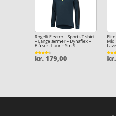
Rogelli Electro – Sports T-shirt
Elit
– Lange ærmer – Dynaflex –
Midl
Blå sort flour – Str. S
Lave
kr.
179,00
kr
Vurderet
Vurder
4.4
4
ud af 5
ud af 