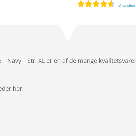
(
8
kundean
Bedømt
som
4.4
ud af 5
baseret
på
kundebedø
mmelser
 – Navy – Str. XL er en af de mange kvalitetsvar
leder her: