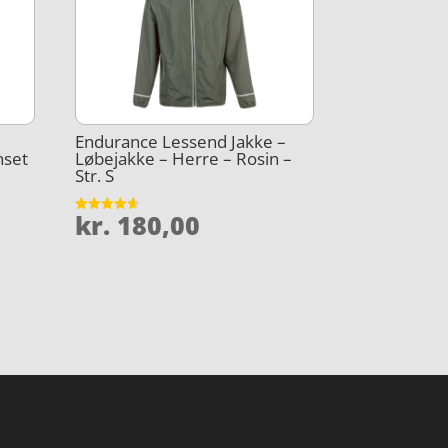
Endurance Lessend Jakke –
nset
Løbejakke – Herre – Rosin –
Str. S
kr.
180,00
Vurderet
4.6
ud af 5