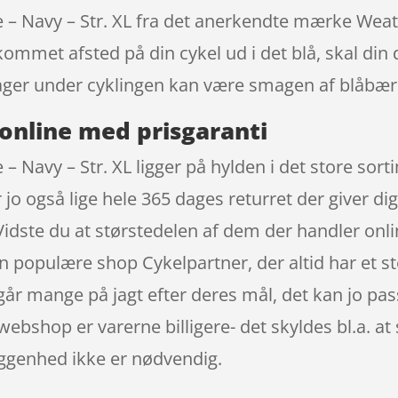
e – Navy – Str. XL fra det anerkendte mærke Weat
kommet afsted på din cykel ud i det blå, skal din
ager under cyklingen kan være smagen af blåbær
online med prisgaranti
– Navy – Str. XL ligger på hylden i det store sort
 jo også lige hele 365 dages returret der giver di
. Vidste du at størstedelen af dem der handler on
en populære shop Cykelpartner, der altid har et s
år mange på jagt efter deres mål, det kan jo pa
 webshop er varerne billigere- det skyldes bl.a. 
iggenhed ikke er nødvendig.