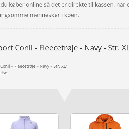
u køber online så det er direkte til kassen, når 
er langsomme mennesker i køen.
rt Conil - Fleecetrøje - Navy - Str. X
onil – Fleecetrøje – Navy – Str. XL”
else.