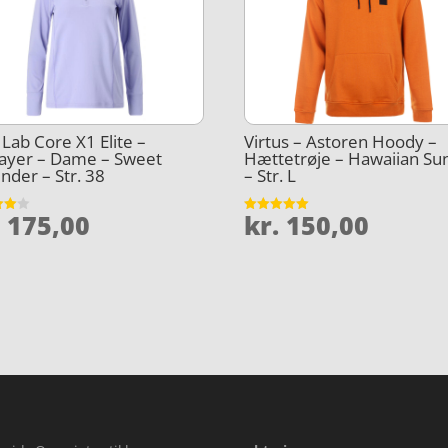
e Lab Core X1 Elite –
Virtus – Astoren Hoody –
ayer – Dame – Sweet
Hættetrøje – Hawaiian Su
nder – Str. 38
– Str. L
.
175,00
kr.
150,00
et
Vurderet
5
5
ud af 5