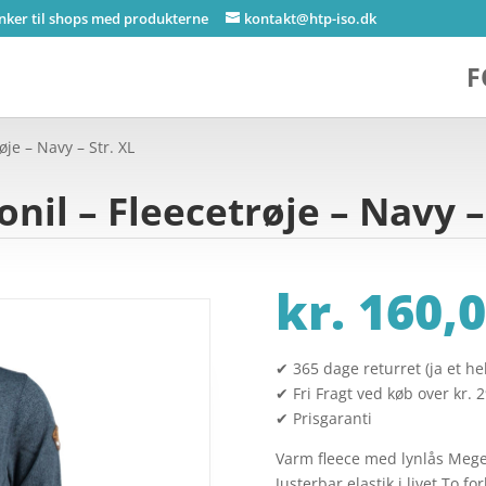
inker til shops med produkterne
kontakt@htp-iso.dk
F
je – Navy – Str. XL
il – Fleecetrøje – Navy – 
kr.
160,0
✔ 365 dage returret (ja et hel
✔ Fri Fragt ved køb over kr. 
✔ Prisgaranti
Varm fleece med lynlås Mege
Justerbar elastik i livet To 