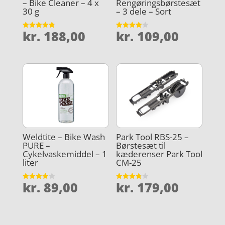
– Bike Cleaner – 4 x
Rengøringsbørstesæt
30 g
– 3 dele – Sort
kr.
188,00
kr.
109,00
Vurderet
Vurderet
4.9
4
ud af 5
ud af 5
Weldtite – Bike Wash
Park Tool RBS-25 –
PURE –
Børstesæt til
Cykelvaskemiddel – 1
kæderenser Park Tool
liter
CM-25
kr.
89,00
kr.
179,00
Vurderet
Vurderet
3.9
3.8
ud af 5
ud af 5