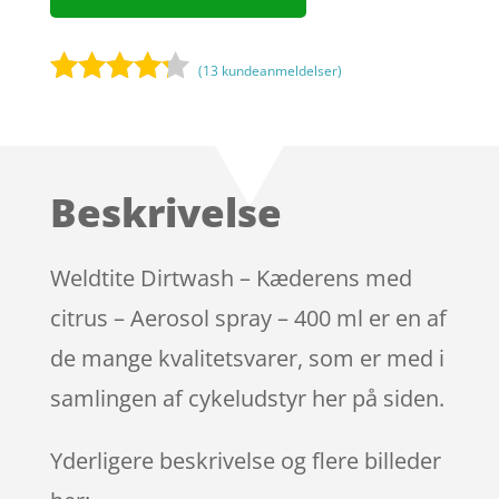
(
13
kundeanmeldelser)
Bedømt
som
4.1
ud af 5
baseret
Beskrivelse
på
kundebedø
mmelser
Weldtite Dirtwash – Kæderens med
citrus – Aerosol spray – 400 ml er en af
de mange kvalitetsvarer, som er med i
samlingen af cykeludstyr her på siden.
Yderligere beskrivelse og flere billeder