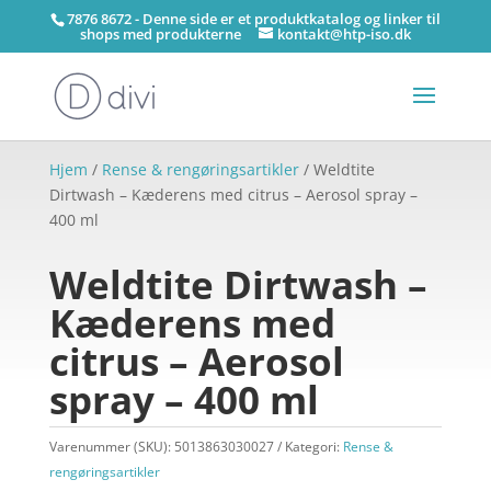
7876 8672 - Denne side er et produktkatalog og linker til
shops med produkterne
kontakt@htp-iso.dk
Hjem
/
Rense & rengøringsartikler
/ Weldtite
Dirtwash – Kæderens med citrus – Aerosol spray –
400 ml
Weldtite Dirtwash –
Kæderens med
citrus – Aerosol
spray – 400 ml
Varenummer (SKU):
5013863030027
Kategori:
Rense &
rengøringsartikler