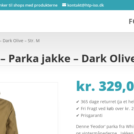
inker til shops med produkterne
kontakt@htp-iso.dk
F
– Dark Olive – Str. M
– Parka jakke – Dark Olive
kr.
329,0
✔ 365 dage returret (ja et hel
✔ Fri Fragt ved køb over kr. 
✔ Prisgaranti
Denne ‘Feodor’ parka fra Whis
og vintermånederne. Jakken 