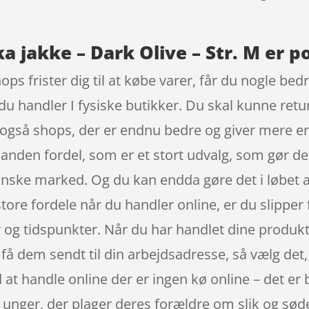
a jakke – Dark Olive – Str. M er p
ops frister dig til at købe varer, får du nogle bed
du handler I fysiske butikker. Du skal kunne retur
 også shops, der er endnu bedre og giver mere end 
 anden fordel, som er et stort udvalg, som gør de
nske marked. Og du kan endda gøre det i løbet
ore fordele når du handler online, er du slipper for
r og tidspunkter. Når du har handlet dine produk
 dem sendt til din arbejdsadresse, så vælg det, 
t handle online der er ingen kø online – det er ba
 unger, der plager deres forældre om slik og sød