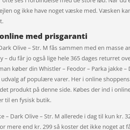
ofte ses i forbindelse med de store løb. Når du 
rfejlen og ikke have noget væske med. Væsken ka
t.
online med prisgaranti
 Dark Olive – Str. M fås sammen med en masse and
 – du får jo også lige hele 365 dages returret ove
an køber din Whistler – Feodor – Parka jakke – 
ort udvalg af populære varer. Her i online shoppe
lg det produkt på denne side. Købes der ind i onli
til en fysisk butik.
 – Dark Olive – Str. M allerede i dag til kun kr. 
 for mere end kr. 299 så koster det ikke noget at f