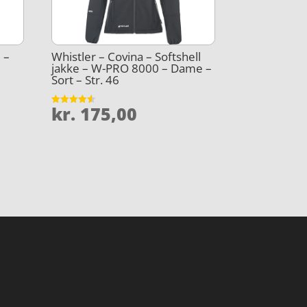
 –
Whistler – Covina – Softshell
jakke – W-PRO 8000 – Dame –
Sort – Str. 46
kr.
175,00
Vurderet
4.5
ud af 5