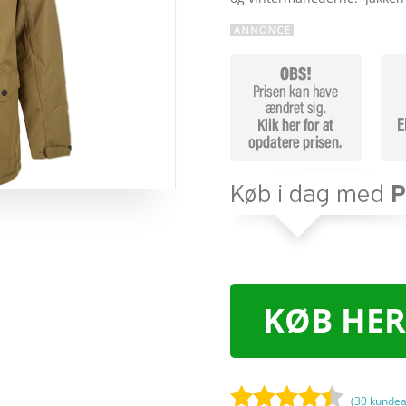
KØB HER
(
30
kundea