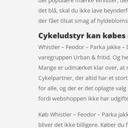
det populære mærke Whistler, der 
det blå, skal du ikke lave beynde
der fået tilsat smag af hyldebloms
Cykeludstyr kan købes 
Whistler – Feodor – Parka jakke –
varegruppen Urban & fritid. Og hey
Mange er udmærket klar over, at m
Cykelpartner, der altid har et st
for alle, og der er det oplagte va
fordi webshoppen ikke har udgifter 
Køb Whistler – Feodor – Parka jakke
bliver det ikke billigere. Køber du