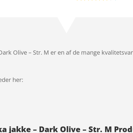
Bedømt
som
4.3
ud af 5
baseret
på
kundebedø
mmelser
Dark Olive – Str. M er en af de mange kvalitetsv
leder her:
ka jakke – Dark Olive – Str. M Pro