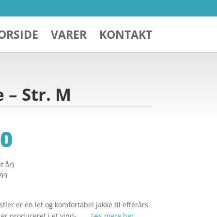
ORSIDE
VARER
KONTAKT
 – Str. M
0
t år)
299
tler er en let og komfortabel jakke til efterårs
er produceret i et vind-… …
læs mere her