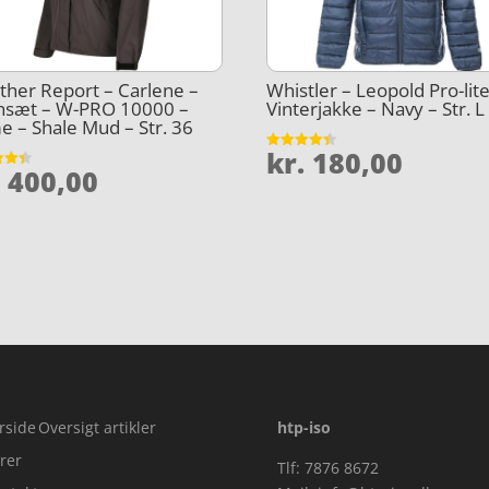
her Report – Carlene –
Whistler – Leopold Pro-lite
nsæt – W-PRO 10000 –
Vinterjakke – Navy – Str. L
 – Shale Mud – Str. 36
kr.
180,00
Vurderet
.
400,00
4.4
et
ud af 5
5
rside
Oversigt artikler
htp-iso
rer
Tlf: 7876 8672