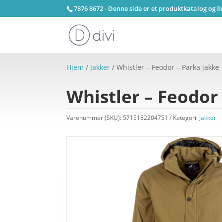
7876 8672 - Denne side er et produktkatalog og l
Hjem
/
Jakker
/ Whistler – Feodor – Parka jakke 
Whistler – Feodor 
Varenummer (SKU):
5715182204751
Kategori:
Jakker