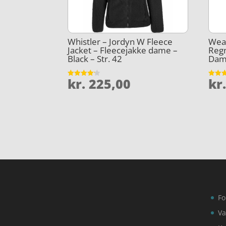
Whistler – Jordyn W Fleece
Weat
Jacket – Fleecejakke dame –
Reg
Black – Str. 42
Dame
kr.
225,00
kr
Vurderet
Vurder
4.1
4.4
ud af 5
ud af 
Fo
Va