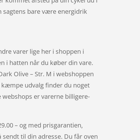
er kommet afsted på din cykel ud i
n sagtens bare være energidrik
re varer lige her i shoppen i
n i hatten når du køber din vare.
Dark Olive – Str. M i webshoppen
ns kæmpe udvalg finder du noget
ne webshops er varerne billigere-
329.00 – og med prisgarantien,
å sendt til din adresse. Du får oven