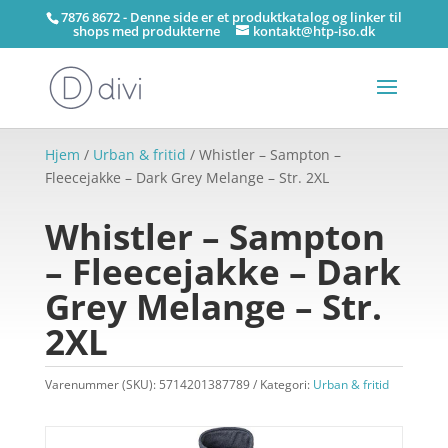
7876 8672 - Denne side er et produktkatalog og linker til
shops med produkterne
kontakt@htp-iso.dk
Hjem
/
Urban & fritid
/ Whistler – Sampton –
Fleecejakke – Dark Grey Melange – Str. 2XL
Whistler – Sampton
– Fleecejakke – Dark
Grey Melange – Str.
2XL
Varenummer (SKU):
5714201387789
Kategori:
Urban & fritid