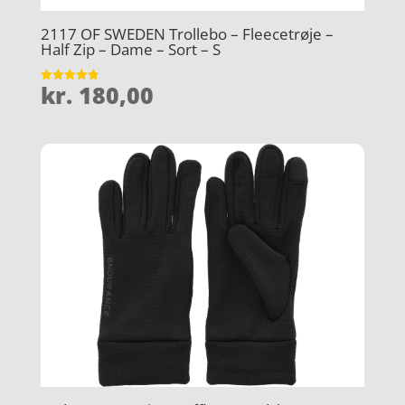
2117 OF SWEDEN Trollebo – Fleecetrøje –
Half Zip – Dame – Sort – S
kr.
180,00
Vurderet
4.9
ud af 5