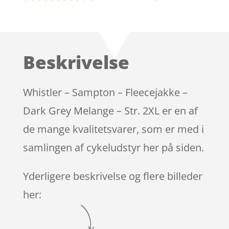
Bedømt
som
4.4
ud af 5
baseret
Beskrivelse
på
kundebedø
mmelser
Whistler – Sampton – Fleecejakke –
Dark Grey Melange – Str. 2XL er en af
de mange kvalitetsvarer, som er med i
samlingen af cykeludstyr her på siden.
Yderligere beskrivelse og flere billeder
her: