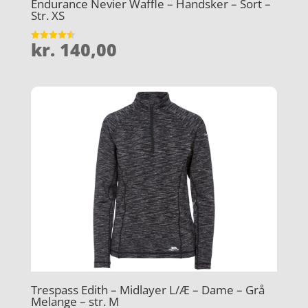
Endurance Nevier Waffle – Handsker – Sort –
Str. XS
kr.
140,00
Vurderet
4.5
ud af 5
Trespass Edith – Midlayer L/Æ – Dame – Grå
Melange – str. M