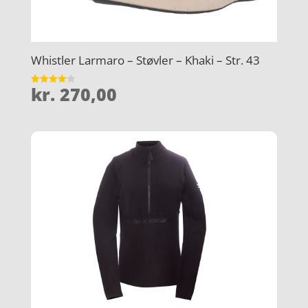
Whistler Larmaro – Støvler – Khaki – Str. 43
kr.
270,00
Vurderet
4.1
ud af 5