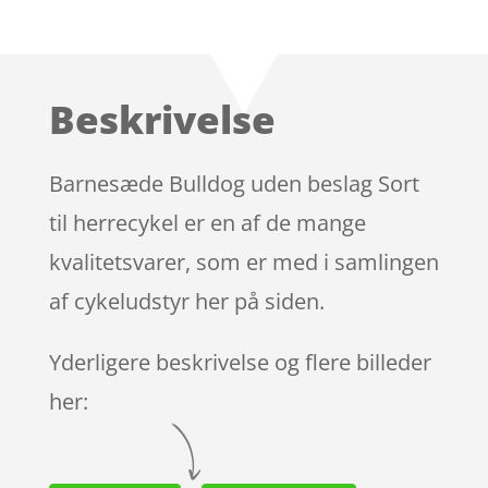
Bedømt
som
4.4
ud af 5
baseret
Beskrivelse
på
kundebedø
mmelser
Barnesæde Bulldog uden beslag Sort
til herrecykel er en af de mange
kvalitetsvarer, som er med i samlingen
af cykeludstyr her på siden.
Yderligere beskrivelse og flere billeder
her: