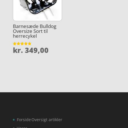
Barnesæde Bulldog
Oversize Sort til
herrecykel
kr.
349,00
Vurderet
4.9
ud af 5
Forside
Oversigt artikler