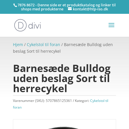
7876 8672 - Denne side er et produktkatalog og linker til
shops med produkterne
kontakt@htp-iso.dk
Hjem
/
Cykelstol til foran
/ Barnesæde Bulldog uden
beslag Sort til herrecykel
Barnesæde Bulldog
uden beslag Sort til
herrecykel
Varenummer (SKU):
5707865125361
Kategori:
Cykelstol til
foran