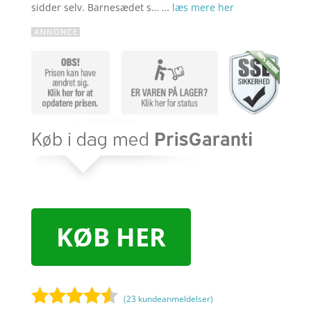
sidder selv. Barnesædet s… …
læs mere her
KØB HER
(
23
kundeanmeldelser)