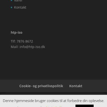
Varer
Kontakt
htp-iso
Tlf: 7876 8672
Mail:
info@htp-iso.dk
Cookie- og privatlivspolitik
Kontakt
Denne hjemmeside samler et bredt udvalg af
Denne hjemmeside bruger cookies til at forbedre din oplevelse.
spændende varer. Siden er et affiiliatesite, og nogle