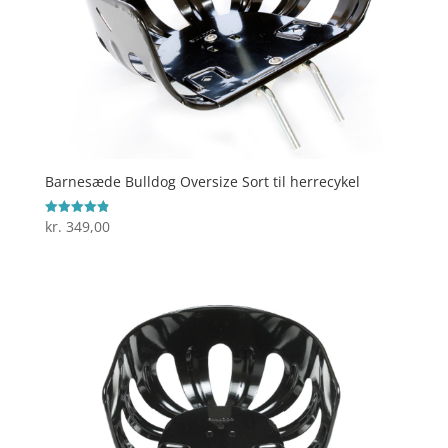
Barnesæde Bulldog Oversize Sort til herrecykel
kr.
349,00
Vurderet
4.9
ud af 5