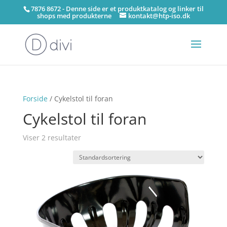
7876 8672 - Denne side er et produktkatalog og linker til
shops med produkterne
kontakt@htp-iso.dk
Forside
/ Cykelstol til foran
Cykelstol til foran
Viser 2 resultater