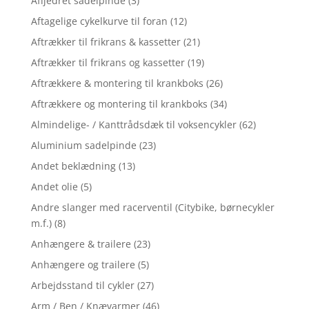
Affjedret sadelpinde
(3)
Aftagelige cykelkurve til foran
(12)
Aftrækker til frikrans & kassetter
(21)
Aftrækker til frikrans og kassetter
(19)
Aftrækkere & montering til krankboks
(26)
Aftrækkere og montering til krankboks
(34)
Almindelige- / Kanttrådsdæk til voksencykler
(62)
Aluminium sadelpinde
(23)
Andet beklædning
(13)
Andet olie
(5)
Andre slanger med racerventil (Citybike, børnecykler
m.f.)
(8)
Anhængere & trailere
(23)
Anhængere og trailere
(5)
Arbejdsstand til cykler
(27)
Arm / Ben / Knævarmer
(46)