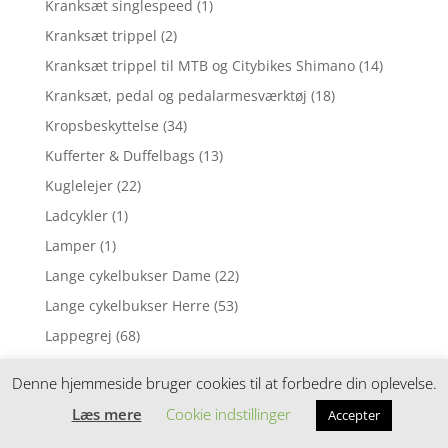
Kranksæt singlespeed
(1)
Kranksæt trippel
(2)
Kranksæt trippel til MTB og Citybikes Shimano
(14)
Kranksæt, pedal og pedalarmesværktøj
(18)
Kropsbeskyttelse
(34)
Kufferter & Duffelbags
(13)
Kuglelejer
(22)
Ladcykler
(1)
Lamper
(1)
Lange cykelbukser Dame
(22)
Lange cykelbukser Herre
(53)
Lappegrej
(68)
Lædersadler
(3)
Denne hjemmeside bruger cookies til at forbedre din oplevelse.
Leg & spil
(19)
Læs mere
Cookie indstillinger
Accepter
Leg og spil
(25)