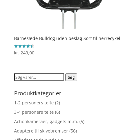
Barnesæde Bulldog uden beslag Sort til herrecykel
kr.
249,00
Vurderet
4.4
ud af 5
Søg
Søg
efter:
Produktkategorier
1-2 personers telte
(2)
3-4 personers telte
(6)
Actionkameraer, gadgets m.m.
(5)
Adaptere til skivebremser
(56)