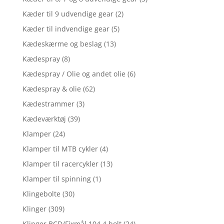
Kæder til 9 udvendige gear
(2)
Kæder til indvendige gear
(5)
Kædeskærme og beslag
(13)
Kædespray
(8)
Kædespray / Olie og andet olie
(6)
Kædespray & olie
(62)
Kædestrammer
(3)
Kædeværktøj
(39)
Klamper
(24)
Klamper til MTB cykler
(4)
Klamper til racercykler
(13)
Klamper til spinning
(1)
Klingebolte
(30)
Klinger
(309)
Klinger BCD/Fixmål 104 4 bolt
(24)