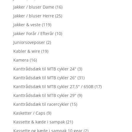
Jakker / bluser Dame
(16)
Jakker / bluser Herre
(25)
Jakker & veste
(119)
Jakker Forår / Efterår
(10)
Juniorsoveposer
(2)
Kabler & wire
(19)
Kamera
(16)
Kanttrådsdæk til MTB cykler 24"
(3)
Kanttrådsdæk til MTB cykler 26"
(31)
Kanttrådsdæk til MTB cykler 27,5" / 650B
(17)
Kanttrådsdæk til MTB cykler 29"
(9)
Kanttrådsdæk til racercykler
(15)
Kasketter / Caps
(9)
Kassette & kæde i sampak
(21)
Kassette og kæde i sampak 10 gear
(2)