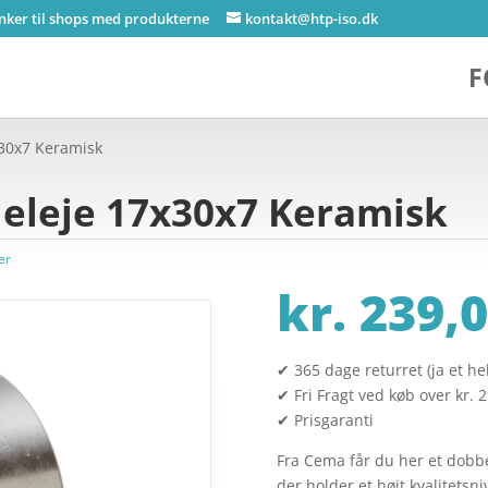
inker til shops med produkterne
kontakt@htp-iso.dk
F
30x7 Keramisk
eleje 17x30x7 Keramisk
er
kr.
239,0
✔ 365 dage returret (ja et hel
✔ Fri Fragt ved køb over kr. 
✔ Prisgaranti
Fra Cema får du her et dobbe
der holder et højt kvalitetsn