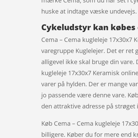
mærke Cema, som du har set i cykel
huske at indtage væske undevejs.
Cykeludstyr kan købes 
Cema – Cema kugleleje 17x30x7 Ker
varegruppe Kuglelejer. Det er ret 
alligevel ikke skal bruge din var
kugleleje 17x30x7 Keramisk online
varer på hylden. Der er mange vare
jo passende være denne vare. Køber
den attraktive adresse på strøge
Køb Cema – Cema kugleleje 17x30x7 
billigere. Køber du for mere end kr