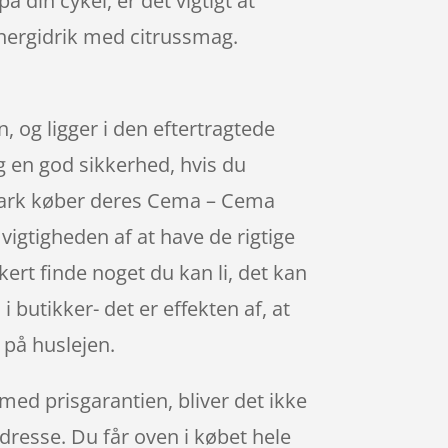
din cykel, er det vigtigt at
nergidrik med citrussmag.
 og ligger i den eftertragtede
ig en god sikkerhed, hvis du
anmark køber deres Cema – Cema
igtigheden af at have de rigtige
ert finde noget du kan li, det kan
 butikker- det er effekten af, at
 på huslejen.
med prisgarantien, bliver det ikke
adresse. Du får oven i købet hele