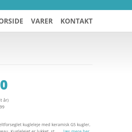
ORSIDE
VARER
KONTAKT
0
t år)
299
ltforseglet kugleleje med keramisk G5 kugler,
iveau. Kuglelejet er lukket, st… …
læs mere her