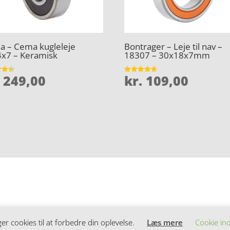
 – Cema kugleleje
Bontrager – Leje til nav –
x7 – Keramisk
18307 – 30x18x7mm
249,00
kr.
109,00
et
Vurderet
4.6
5
ud af 5
 cookies til at forbedre din oplevelse.
Læs mere
Cookie ind