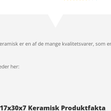
Bedømt
som
4
ud af 5
baseret
på
kundebed
ømmels
ramisk er en af de mange kvalitetsvarer, som er
er
leder her:
 17x30x7 Keramisk Produktfakta