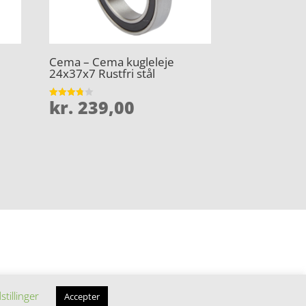
Cema – Cema kugleleje
24x37x7 Rustfri stål
kr.
239,00
Vurderet
3.8
ud af 5
stillinger
Accepter