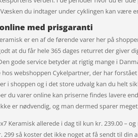
sportens verden. I de perioder hvor du er ude på 
 Væsken du indtager under cyklingen kan være e
online med prisgaranti
amisk er en af de førende varer her på shoppen,
godt at du får hele 365 dages returret der giver d
e. Den gode service betyder at rigtig mange i D
 hos webshoppen Cykelpartner, der har forstået v
r i shoppen og i det store udvalg kan du helt sikk
 du varer online kan priserne findes lavere end i
t ikke er nødvendig, og man dermed sparer meget
Keramisk allerede i dag til kun kr. 239.00 – og 
. 299 så koster det ikke noget at få sendt til din 