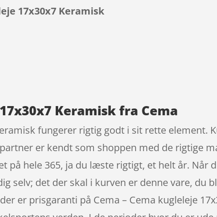
eje 17x30x7 Keramisk
9
 17x30x7 Keramisk fra Cema
misk fungerer rigtig godt i sit rette element. K
partner er kendt som shoppen med de rigtige mærk
 hele 365, ja du læste rigtigt, et helt år. Når den
dig selv; det der skal i kurven er denne vare, du bli
for der er prisgaranti på Cema – Cema kugleleje 1