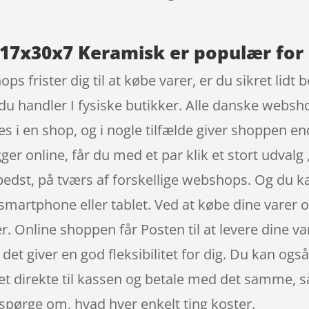
17x30x7 Keramisk er populær for 
ps frister dig til at købe varer, er du sikret lidt
 du handler I fysiske butikker. Alle danske websh
es i en shop, og i nogle tilfælde giver shoppen 
ger online, får du med et par klik et stort udvalg
 bedst, på tværs af forskellige webshops. Og du k
artphone eller tablet. Ved at købe dine varer onl
 Online shoppen får Posten til at levere dine vare
g det giver en god fleksibilitet for dig. Du kan og
det direkte til kassen og betale med det samme, så
 spørge om, hvad hver enkelt ting koster.