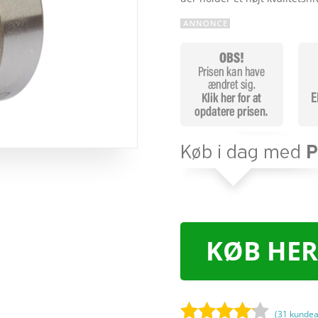
KØB HER
(
31
kundea