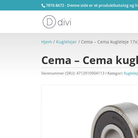
7876 8672 - Denne side er et produktkatalog og l
Hjem
/
Kuglelejer
/ Cema – Cema kugleleje 17x
Cema – Cema kugl
Varenummer (SKU):
4712910904113
Kategori:
Kuglelej