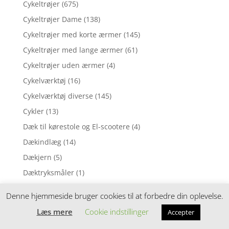
Cykeltrøjer
(675)
Cykeltrøjer Dame
(138)
Cykeltrøjer med korte ærmer
(145)
Cykeltrøjer med lange ærmer
(61)
Cykeltrøjer uden ærmer
(4)
Cykelværktøj
(16)
Cykelværktøj diverse
(145)
Cykler
(13)
Dæk til kørestole og El-scootere
(4)
Dækindlæg
(14)
Dækjern
(5)
Dæktryksmåler
(1)
Dækværktøj
(17)
Denne hjemmeside bruger cookies til at forbedre din oplevelse.
default_klinger-bcd-fixmal-94-4-bolt
(2)
Læs mere
Cookie indstillinger
Accepter
Dele til el-cykler
(116)