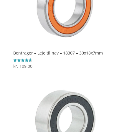
Bontrager – Leje til nav – 18307 – 30x18x7mm
kr.
109,00
Vurderet
4.6
ud af 5