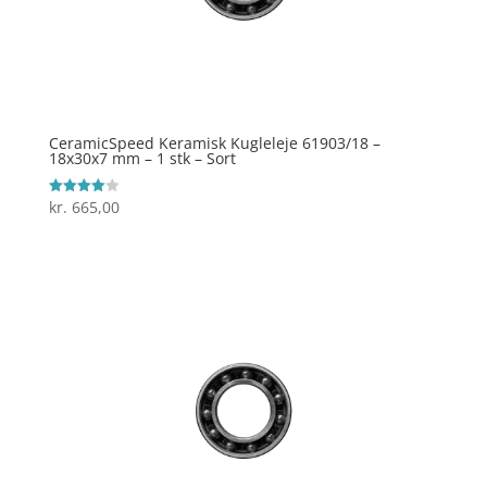
CeramicSpeed Keramisk Kugleleje 61903/18 –
18x30x7 mm – 1 stk – Sort
kr.
665,00
Vurderet
4
ud af 5