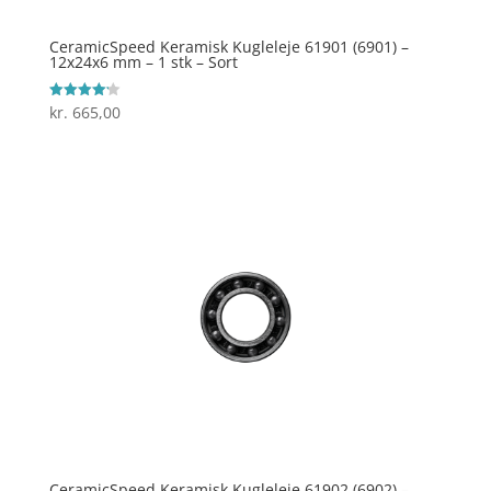
CeramicSpeed Keramisk Kugleleje 61901 (6901) –
12x24x6 mm – 1 stk – Sort
kr.
665,00
Vurderet
4.2
ud af 5
CeramicSpeed Keramisk Kugleleje 61902 (6902) –