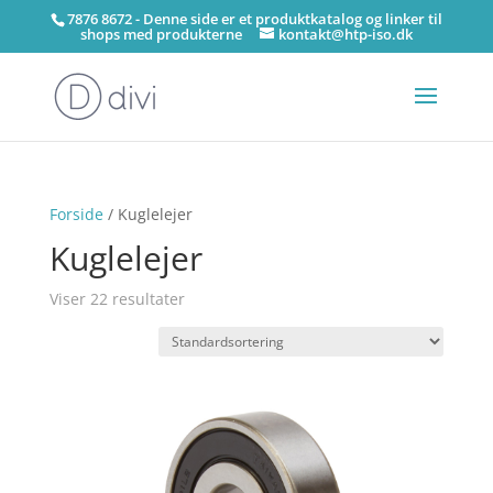
7876 8672 - Denne side er et produktkatalog og linker til
shops med produkterne
kontakt@htp-iso.dk
Forside
/ Kuglelejer
Kuglelejer
Viser 22 resultater