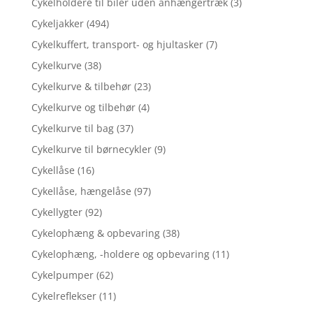
Cykelholdere til biler uden anhængertræk
(3)
Cykeljakker
(494)
Cykelkuffert, transport- og hjultasker
(7)
Cykelkurve
(38)
Cykelkurve & tilbehør
(23)
Cykelkurve og tilbehør
(4)
Cykelkurve til bag
(37)
Cykelkurve til børnecykler
(9)
Cykellåse
(16)
Cykellåse, hængelåse
(97)
Cykellygter
(92)
Cykelophæng & opbevaring
(38)
Cykelophæng, -holdere og opbevaring
(11)
Cykelpumper
(62)
Cykelreflekser
(11)