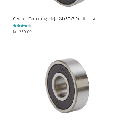
Cema – Cema kugleleje 24x37x7 Rustfri stål
kr.
239,00
Vurderet
3.8
ud af 5