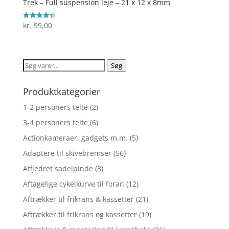
Trek – Full suspension leje – 21 x 12 x 8mm
kr.
99,00
Vurderet
4.3
ud af 5
Søg
Søg
efter:
Produktkategorier
1-2 personers telte
(2)
3-4 personers telte
(6)
Actionkameraer, gadgets m.m.
(5)
Adaptere til skivebremser
(56)
Affjedret sadelpinde
(3)
Aftagelige cykelkurve til foran
(12)
Aftrækker til frikrans & kassetter
(21)
Aftrækker til frikrans og kassetter
(19)