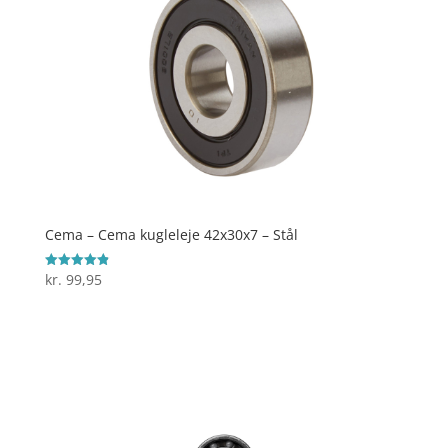
Cema – Cema kugleleje 42x30x7 – Stål
kr.
99,95
Vurderet
4.9
ud af 5