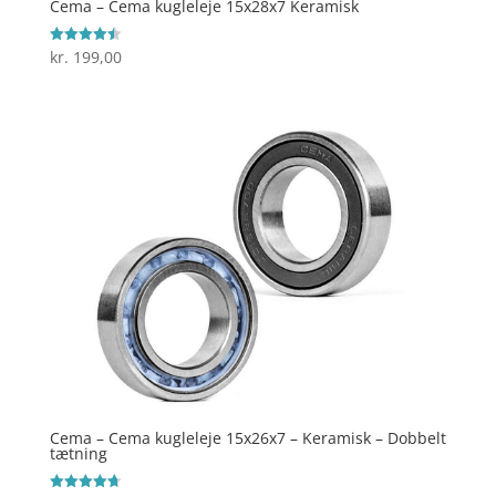
Cema – Cema kugleleje 15x28x7 Keramisk
kr.
199,00
Vurderet
4.5
ud af 5
Cema – Cema kugleleje 15x26x7 – Keramisk – Dobbelt
tætning