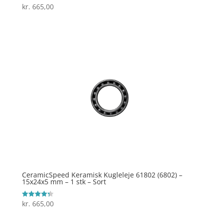
kr.
665,00
Vurderet
4.6
ud af 5
CeramicSpeed Keramisk Kugleleje 61802 (6802) –
15x24x5 mm – 1 stk – Sort
kr.
665,00
Vurderet
4.3
ud af 5