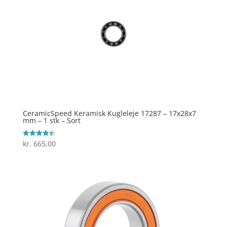
CeramicSpeed Keramisk Kugleleje 17287 – 17x28x7
mm – 1 stk – Sort
kr.
665,00
Vurderet
4.4
ud af 5