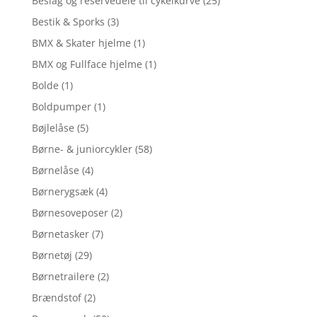
Beslag og reservedele til cykelkurve
(25)
Bestik & Sporks
(3)
BMX & Skater hjelme
(1)
BMX og Fullface hjelme
(1)
Bolde
(1)
Boldpumper
(1)
Bøjlelåse
(5)
Børne- & juniorcykler
(58)
Børnelåse
(4)
Børnerygsæk
(4)
Børnesoveposer
(2)
Børnetasker
(7)
Børnetøj
(29)
Børnetrailere
(2)
Brændstof
(2)