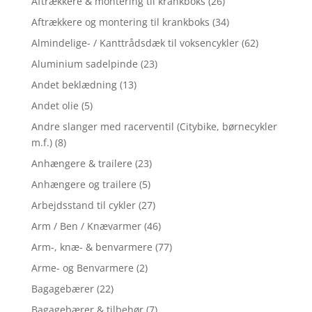
Aftrækkere & montering til krankboks
(26)
Aftrækkere og montering til krankboks
(34)
Almindelige- / Kanttrådsdæk til voksencykler
(62)
Aluminium sadelpinde
(23)
Andet beklædning
(13)
Andet olie
(5)
Andre slanger med racerventil (Citybike, børnecykler
m.f.)
(8)
Anhængere & trailere
(23)
Anhængere og trailere
(5)
Arbejdsstand til cykler
(27)
Arm / Ben / Knævarmer
(46)
Arm-, knæ- & benvarmere
(77)
Arme- og Benvarmere
(2)
Bagagebærer
(22)
Bagagebærer & tilbehør
(7)