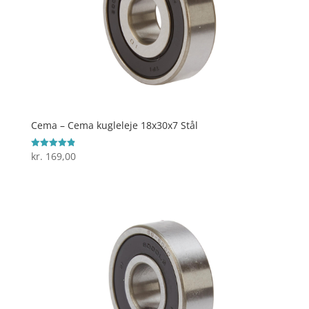
Cema – Cema kugleleje 18x30x7 Stål
kr.
169,00
Vurderet
4.9
ud af 5