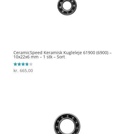
CeramicSpeed Keramisk Kugleleje 61900 (6900) –
10x22x6 mm – 1 stk – Sort
kr.
665,00
Vurderet
3.8
ud af 5