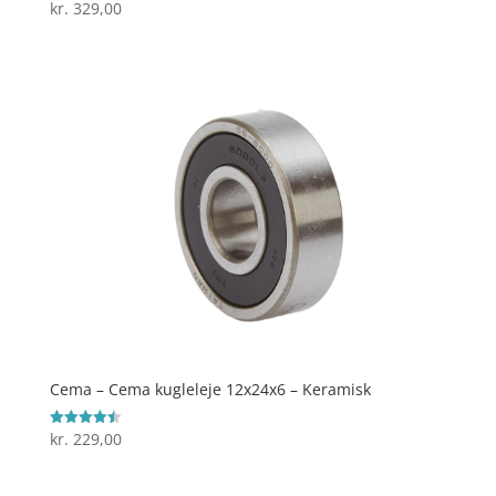
kr.
329,00
Vurderet
4.7
ud af 5
Cema – Cema kugleleje 12x24x6 – Keramisk
kr.
229,00
Vurderet
4.5
ud af 5