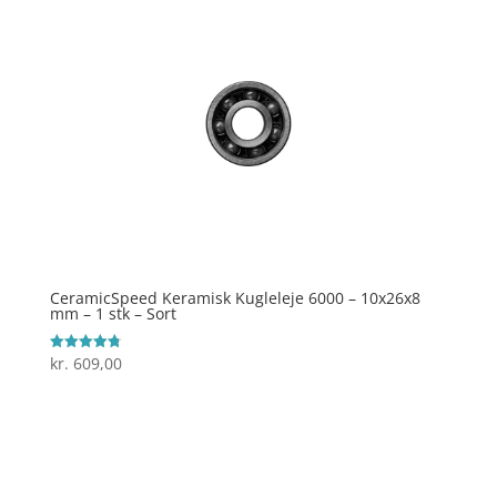
CeramicSpeed Keramisk Kugleleje 6000 – 10x26x8
mm – 1 stk – Sort
kr.
609,00
Vurderet
4.8
ud af 5