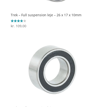
Trek – Full suspension leje – 26 x 17 x 10mm
kr.
109,00
Vurderet
3.9
ud af 5