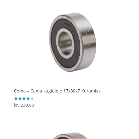
Cema – Cema kugleleje 17x30x7 Keramisk
kr.
239,00
Vurderet
4
ud af 5