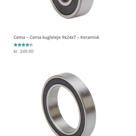
Cema – Cema kugleleje 9x24x7 – Keramisk
kr.
249,00
Vurderet
4.4
ud af 5