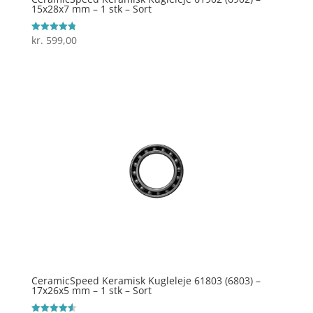
15x28x7 mm – 1 stk – Sort
kr.
599,00
Vurderet
4.8
ud af 5
CeramicSpeed Keramisk Kugleleje 61803 (6803) –
17x26x5 mm – 1 stk – Sort