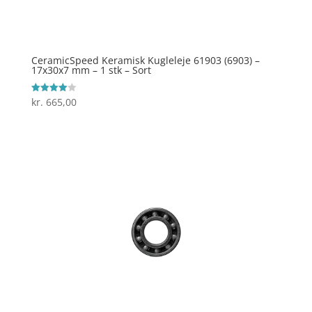
CeramicSpeed Keramisk Kugleleje 61903 (6903) –
17x30x7 mm – 1 stk – Sort
kr.
665,00
Vurderet
4
ud af 5