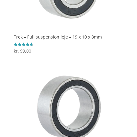
Trek – Full suspension leje – 19 x 10 x 8mm
kr.
99,00
Vurderet
4.7
ud af 5