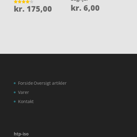
kr.
6,00
kr.
175,00
Vurderet
4.2
ud af 5
Forside
Oversigt artikler
Varer
Kontakt
htp-iso