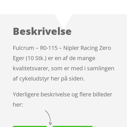
Bedømt
som
4
ud af 5
baseret
Beskrivelse
på
kundebed
ømmels
Fulcrum – R0-115 – Nipler Racing Zero
er
Eger (10 Stk.) er en af de mange
kvalitetsvarer, som er med i samlingen
af cykeludstyr her på siden.
Yderligere beskrivelse og flere billeder
her: