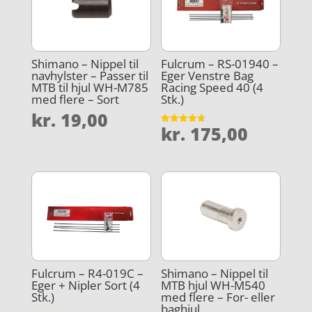
Shimano – Nippel til
Fulcrum – RS-01940 –
navhylster – Passer til
Eger Venstre Bag
MTB til hjul WH-M785
Racing Speed 40 (4
med flere – Sort
Stk.)
kr.
19,00
kr.
175,00
Vurderet
4.7
ud af 5
Fulcrum – R4-019C –
Shimano – Nippel til
Eger + Nipler Sort (4
MTB hjul WH-M540
Stk.)
med flere – For- eller
baghjul