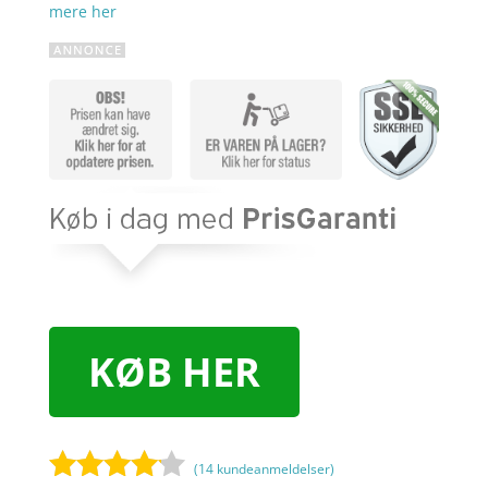
mere her
KØB HER
(
14
kundeanmeldelser)