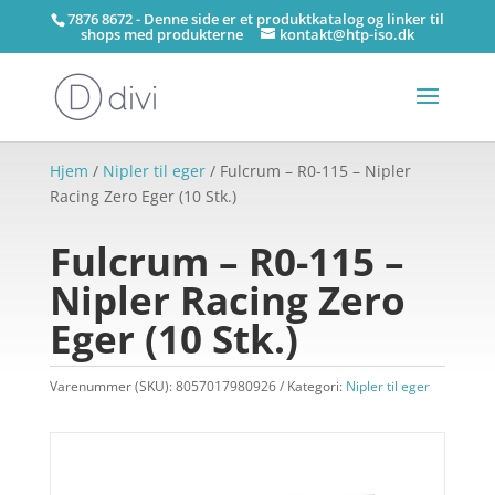
7876 8672 - Denne side er et produktkatalog og linker til
shops med produkterne
kontakt@htp-iso.dk
Hjem
/
Nipler til eger
/ Fulcrum – R0-115 – Nipler
Racing Zero Eger (10 Stk.)
Fulcrum – R0-115 –
Nipler Racing Zero
Eger (10 Stk.)
Varenummer (SKU):
8057017980926
Kategori:
Nipler til eger