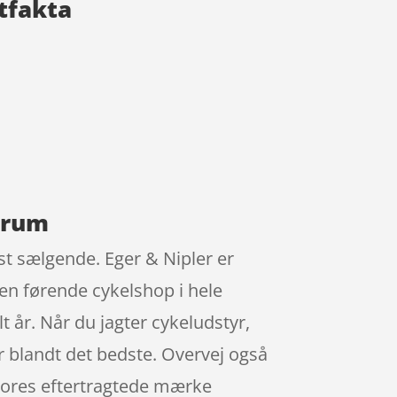
ktfakta
lcrum
dst sælgende. Eger & Nipler er
en førende cykelshop i hele
 år. Når du jagter cykeludstyr,
r blandt det bedste. Overvej også
a vores eftertragtede mærke