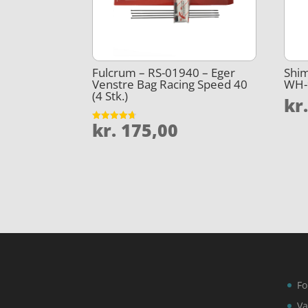
Fulcrum – RS-01940 – Eger
Shim
Venstre Bag Racing Speed 40
WH-
(4 Stk.)
kr
kr.
175,00
Vurderet
4.7
ud af 5
Fo
Va