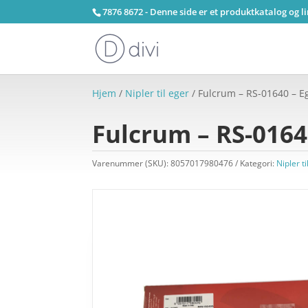
7876 8672 - Denne side er et produktkatalog og l
Hjem
/
Nipler til eger
/ Fulcrum – RS-01640 – Eg
Fulcrum – RS-01640
Varenummer (SKU):
8057017980476
Kategori:
Nipler t