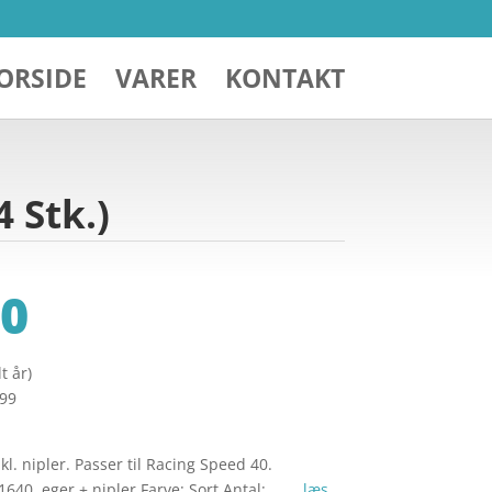
ORSIDE
VARER
KONTAKT
 Stk.)
0
t år)
299
l. nipler. Passer til Racing Speed 40.
1640 eger + nipler Farve: Sort Antal: … …
læs