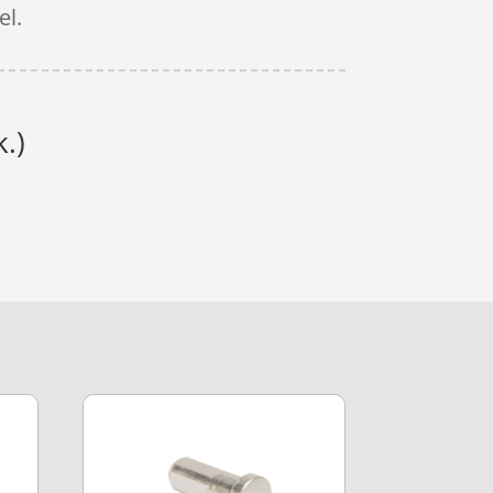
el.
.)