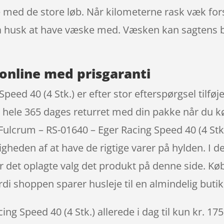
e med de store løb. Når kilometerne rask væk for
 så husk at have væske med. Væsken kan sagtens
online med prisgaranti
eed 40 (4 Stk.) er efter stor efterspørgsel tilføj
ge hele 365 dages returret med din pakke når du kø
Fulcrum – RS-01640 – Eger Racing Speed 40 (4 St
igheden af at have de rigtige varer på hylden. I de
r det oplagte valg det produkt på denne side. Kø
rdi shoppen sparer husleje til en almindelig butik
ng Speed 40 (4 Stk.) allerede i dag til kun kr. 17