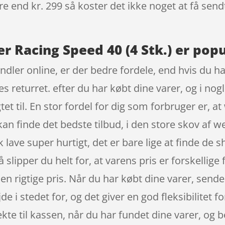
re end kr. 299 så koster det ikke noget at få sendt
er Racing Speed 40 (4 Stk.) er popu
dler online, er der bedre fordele, end hvis du han
s returret. efter du har købt dine varer, og i no
et til. En stor fordel for dig som forbruger er, a
 kan finde det bedste tilbud, i den store skov af 
lave super hurtigt, det er bare lige at finde de 
 slipper du helt for, at varens pris er forskellige 
den rigtige pris. Når du har købt dine varer, sende
e i stedet for, og det giver en god fleksibilitet 
ekte til kassen, når du har fundet dine varer, o