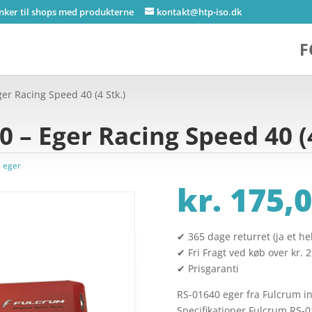
inker til shops med produkterne
kontakt@htp-iso.dk
F
er Racing Speed 40 (4 Stk.)
 – Eger Racing Speed 40 (4
il eger
kr.
175,0
✔ 365 dage returret (ja et hel
✔ Fri Fragt ved køb over kr. 
✔ Prisgaranti
RS-01640 eger fra Fulcrum ink
Specifikationer Fulcrum RS-0