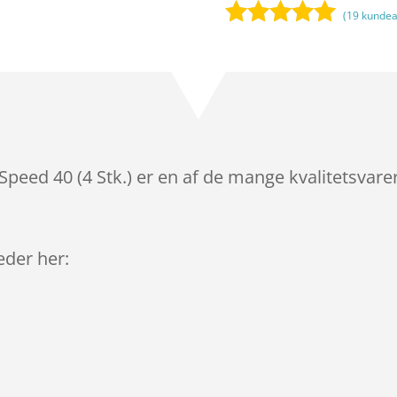
(
19
kundea
Bedømt
som
5
ud
af 5
baseret på
kundebedøm
melser
Speed 40 (4 Stk.) er en af de mange kvalitetsvare
leder her: