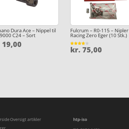
ano Dura Ace – Nippel til
Fulcrum – R0-115 – Nipler
9000 C24 – Sort
Racing Zero Eger (10 Stk.)
.
19,00
kr.
75,00
Vurderet
4
ud af 5
rside
Oversigt artikler
htp-iso
rer