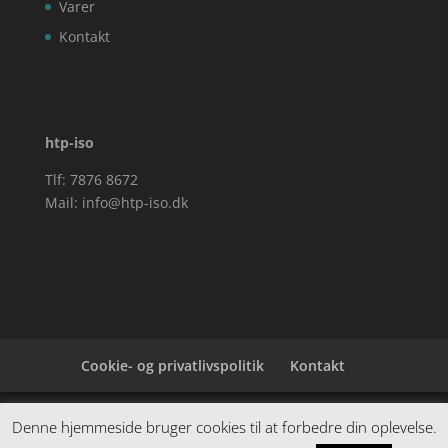
Varer
Kontakt
htp-iso
Tlf: 7876 8672
Mail:
info@htp-iso.dk
Cookie- og privatlivspolitik
Kontakt
Denne hjemmeside samler et bredt udvalg af
Denne hjemmeside bruger cookies til at forbedre din oplevelse.
spændende varer. Siden er et affiiliatesite, og nogle