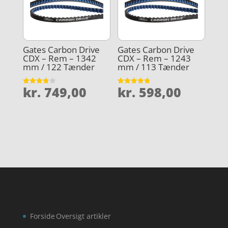
Gates Carbon Drive
Gates Carbon Drive
CDX – Rem – 1342
CDX – Rem – 1243
mm / 122 Tænder
mm / 113 Tænder
kr.
749,00
kr.
598,00
Vurderet
Vurderet
3.8
4.8
ud af 5
ud af 5
Forside
Oversigt artikler