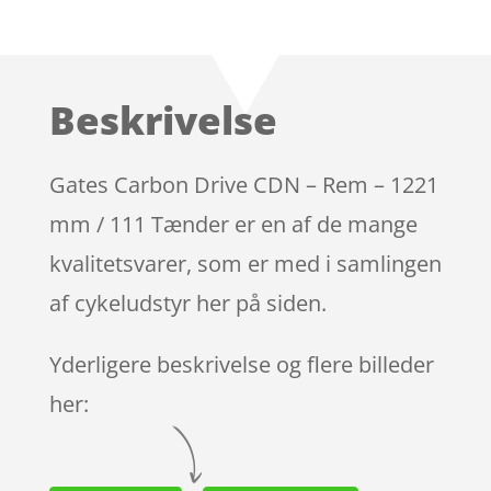
Bedømt
som
4.5
ud af 5
baseret
Beskrivelse
på
kundebedø
mmelser
Gates Carbon Drive CDN – Rem – 1221
mm / 111 Tænder er en af de mange
kvalitetsvarer, som er med i samlingen
af cykeludstyr her på siden.
Yderligere beskrivelse og flere billeder
her: