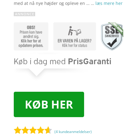
med at nå nye højder og opleve en … …
læs mere her
KØB HER
(
4
kundeanmeldelser)