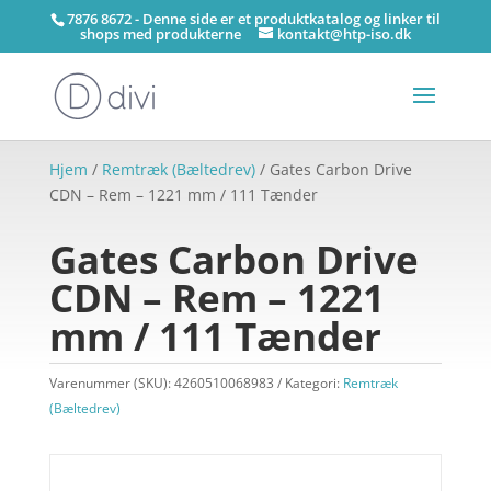
7876 8672 - Denne side er et produktkatalog og linker til
shops med produkterne
kontakt@htp-iso.dk
Hjem
/
Remtræk (Bæltedrev)
/ Gates Carbon Drive
CDN – Rem – 1221 mm / 111 Tænder
Gates Carbon Drive
CDN – Rem – 1221
mm / 111 Tænder
Varenummer (SKU):
4260510068983
Kategori:
Remtræk
(Bæltedrev)