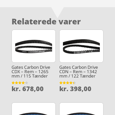
Relaterede varer
Gates Carbon Drive
Gates Carbon Drive
CDX – Rem – 1265
CDN – Rem – 1342
mm / 115 Tænder
mm / 122 Tænder
kr.
678,00
kr.
398,00
Vurderet
Vurderet
4.2
4.4
ud af 5
ud af 5