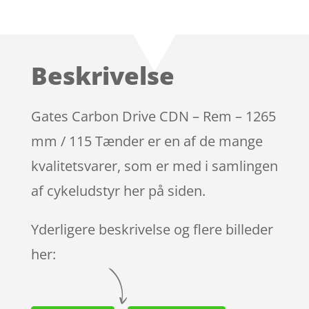
Bedømt
som
3.8
ud af 5
baseret
Beskrivelse
på
kundebed
ømmels
Gates Carbon Drive CDN – Rem – 1265
er
mm / 115 Tænder er en af de mange
kvalitetsvarer, som er med i samlingen
af cykeludstyr her på siden.
Yderligere beskrivelse og flere billeder
her: