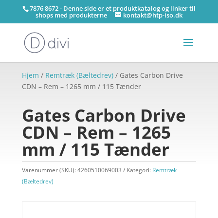
7876 8672 - Denne side er et produktkatalog og linker til
shops med produkterne
kontakt@htp-iso.dk
Hjem
/
Remtræk (Bæltedrev)
/ Gates Carbon Drive
CDN – Rem – 1265 mm / 115 Tænder
Gates Carbon Drive
CDN – Rem – 1265
mm / 115 Tænder
Varenummer (SKU):
4260510069003
Kategori:
Remtræk
(Bæltedrev)