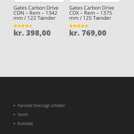
Gates Carbon Drive
Gates Carbon Drive
CDN – Rem – 1342
CDX – Rem – 1375
mm / 122 Tænder
mm / 125 Tænder
kr.
398,00
kr.
769,00
Vurderet
Vurderet
4.4
4.7
ud af 5
ud af 5
Forside
Oversigt artikler
Varer
Kontakt