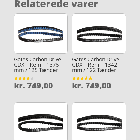
Relaterede varer
Gates Carbon Drive
Gates Carbon Drive
CDX – Rem – 1375
CDX – Rem – 1342
mm / 125 Tænder
mm / 122 Tænder
kr.
749,00
kr.
749,00
Vurderet
Vurderet
3.9
4.8
ud af 5
ud af 5