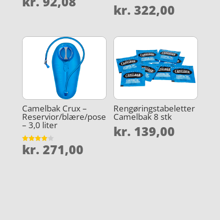
kr.
92,08
kr.
322,00
Camelbak Crux –
Rengøringstabeletter
Reservior/blære/pose
Camelbak 8 stk
– 3,0 liter
kr.
139,00
kr.
271,00
Vurderet
4
ud af 5