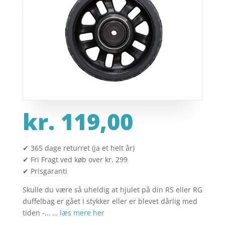
kr.
119,00
✔ 365 dage returret (ja et helt år)
✔ Fri Fragt ved køb over kr. 299
✔ Prisgaranti
Skulle du være så uheldig at hjulet på din RS eller RG
duffelbag er gået i stykker eller er blevet dårlig med
tiden -… …
læs mere her