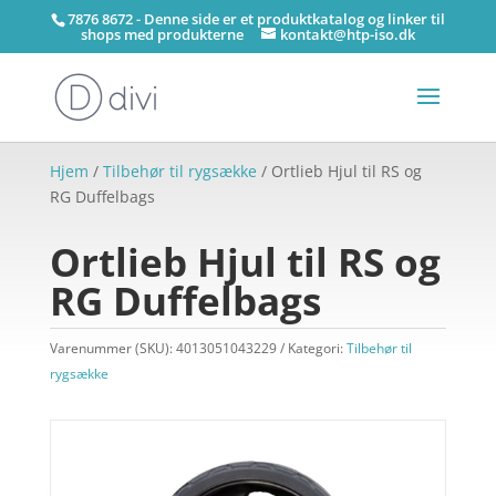
7876 8672 - Denne side er et produktkatalog og linker til
shops med produkterne
kontakt@htp-iso.dk
Hjem
/
Tilbehør til rygsække
/ Ortlieb Hjul til RS og
RG Duffelbags
Ortlieb Hjul til RS og
RG Duffelbags
Varenummer (SKU):
4013051043229
Kategori:
Tilbehør til
rygsække