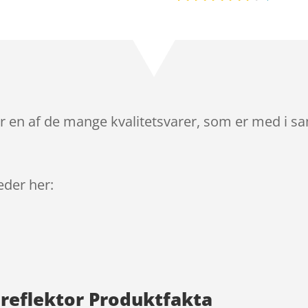
Bedømt
som
4.2
ud af 5
baseret
på
kundebedø
mmelser
r en af de mange kvalitetsvarer, som er med i sa
leder her:
reflektor Produktfakta