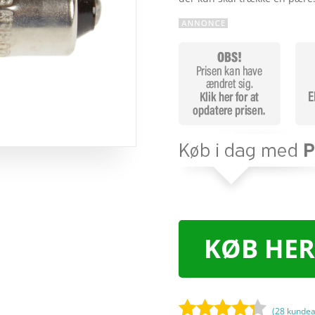
KØB HER
(
28
kundea