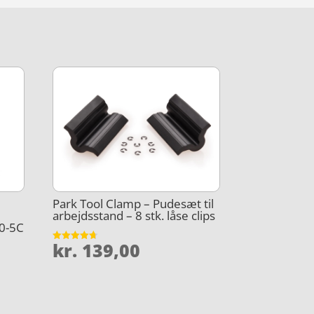
Park Tool Clamp – Pudesæt til
arbejdsstand – 8 stk. låse clips
0-5C
kr.
139,00
Vurderet
4.7
ud af 5