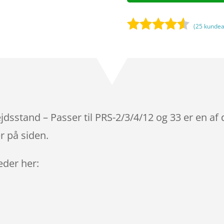
(
25
kundea
Bedømt
som
4.4
ud af 5
baseret
på
kundebedø
mmelser
jdsstand – Passer til PRS-2/3/4/12 og 33 er en af
r på siden.
leder her: