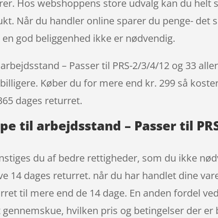
rer. Hos webshoppens store udvalg kan du helt si
ukt. Når du handler online sparer du penge- det 
 en god beliggenhed ikke er nødvendig.
rbejdsstand – Passer til PRS-2/3/4/12 og 33 allere
billigere. Køber du for mere end kr. 299 så koster 
365 dages returret.
e til arbejdsstand – Passer til PR
stiges du af bedre rettigheder, som du ikke nødve
ve 14 dages returret. når du har handlet dine var
rret til mere end de 14 dage. En anden fordel ved 
t at gennemskue, hvilken pris og betingelser der e