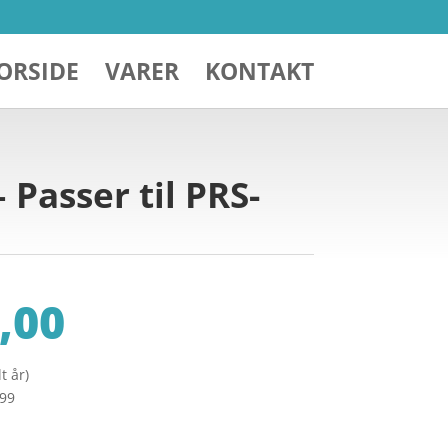
ORSIDE
VARER
KONTAKT
 Passer til PRS-
,00
t år)
299