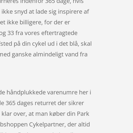
urneres indenfor 365 dage, hvis
t ikke snyd at lade sig inspirere af
t ikke billigere, for der er
og 33 fra vores eftertragtede
ed på din cykel ud i det blå, skal
med ganske almindeligt vand fra
af de håndplukkede varenumre her i
le 365 dages returret der sikrer
 klar over, at man køber din Park
ebshoppen Cykelpartner, der altid