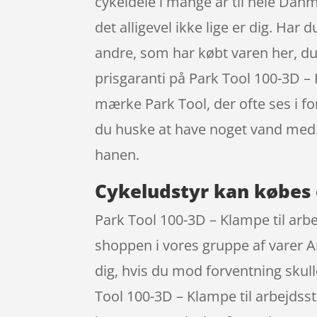
cykeldele i mange år til hele Danm
det alligevel ikke lige er dig. Har 
andre, som har købt varen her, du bl
prisgaranti på Park Tool 100-3D – 
mærke Park Tool, der ofte ses i fo
du huske at have noget vand med.
hanen.
Cykeludstyr kan købes 
Park Tool 100-3D – Klampe til arb
shoppen i vores gruppe af varer Arb
dig, hvis du mod forventning skul
Tool 100-3D – Klampe til arbejdss