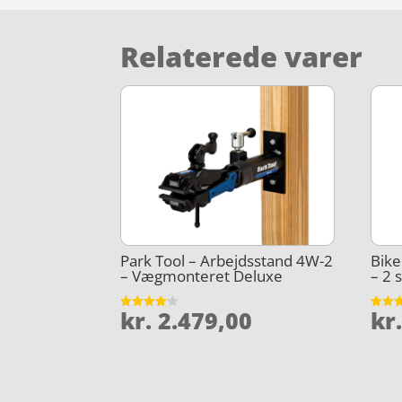
Relaterede varer
Park Tool – Arbejdsstand 4W-2
Bik
– Vægmonteret Deluxe
– 2 s
kr.
2.479,00
kr
Vurderet
Vurder
4.1
3.9
ud af 5
ud af 