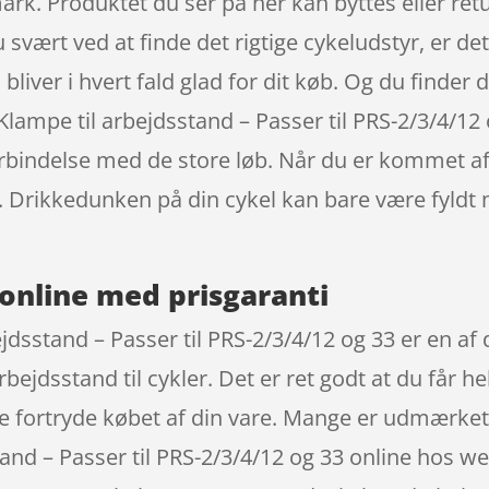
ark. Produktet du ser på her kan byttes eller ret
du svært ved at finde det rigtige cykeludstyr, er de
iver i hvert fald glad for dit køb. Og du finder de
Klampe til arbejdsstand – Passer til PRS-2/3/4/12 
rbindelse med de store løb. Når du er kommet afst
 Drikkedunken på din cykel kan bare være fyldt 
online med prisgaranti
ejdsstand – Passer til PRS-2/3/4/12 og 33 er en 
ejdsstand til cykler. Det er ret godt at du får he
le fortryde købet af din vare. Mange er udmærket
tand – Passer til PRS-2/3/4/12 og 33 online hos w