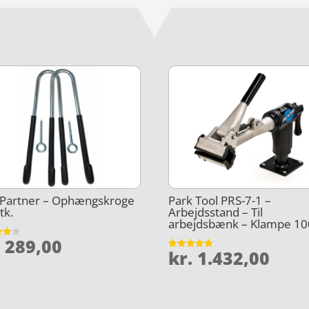
ePartner – Ophængskroge
Park Tool PRS-7-1 –
tk.
Arbejdsstand – Til
arbejdsbænk – Klampe 10
.
289,00
et
kr.
1.432,00
Vurderet
5
4.8
ud af 5