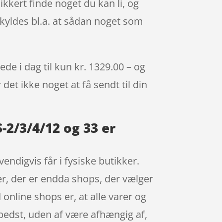
kkert finde noget du kan li, og
skyldes bl.a. at sådan noget som
de i dag til kun kr. 1329.00 – og
det ikke noget at få sendt til din
S-2/3/4/12 og 33 er
ndigvis får i fysiske butikker.
er, der er endda shops, der vælger
online shops er, at alle varer og
r bedst, uden af være afhængig af,