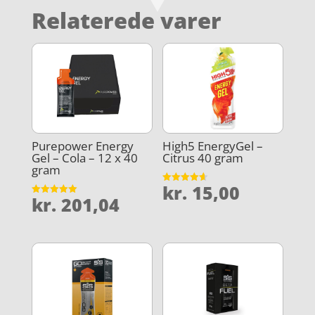
Relaterede varer
Purepower Energy
High5 EnergyGel –
Gel – Cola – 12 x 40
Citrus 40 gram
gram
kr.
15,00
Vurderet
kr.
201,04
4.6
Vurderet
ud af 5
5
ud af 5