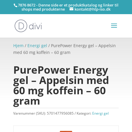
7876 8672 - Denne side er et produktkatalog og linker til
shops med produkterne
kontakt@htp-iso.dk
Hjem
/
Energi gel
/ PurePower Energy gel – Appelsin
med 60 mg koffein – 60 gram
PurePower Energy
gel – Appelsin med
60 mg koffein – 60
gram
Varenummer (SKU):
5701477956085
Kategori:
Energi gel