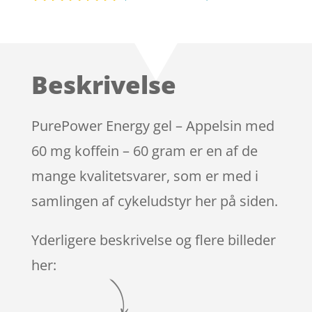
Bedømt
som
4.7
ud af 5
baseret på
Beskrivelse
kundebedø
mmelser
PurePower Energy gel – Appelsin med
60 mg koffein – 60 gram er en af de
mange kvalitetsvarer, som er med i
samlingen af cykeludstyr her på siden.
Yderligere beskrivelse og flere billeder
her: