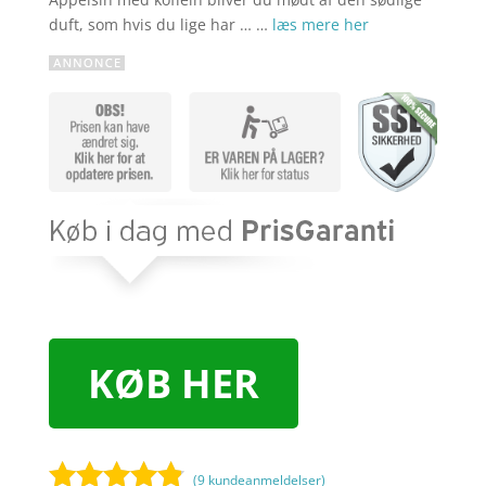
duft, som hvis du lige har … …
læs mere her
KØB HER
(
9
kundeanmeldelser)