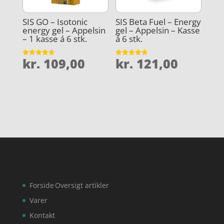
SIS GO – Isotonic
SIS Beta Fuel – Energy
energy gel – Appelsin
gel – Appelsin – Kasse
– 1 kasse á 6 stk.
á 6 stk.
kr.
109,00
kr.
121,00
Vurderet
Vurderet
4.7
4.8
ud af 5
ud af 5
Forside
Oversigt artikler
Varer
Kontakt