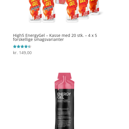
High5 EnergyGel – Kasse med 20 stk. – 4 x 5
forskellige smagsvarianter
kr.
149,00
Vurderet
4.4
ud af 5