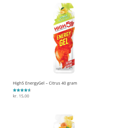
High5 EnergyGel – Citrus 40 gram
kr.
15,00
Vurderet
4.6
ud af 5