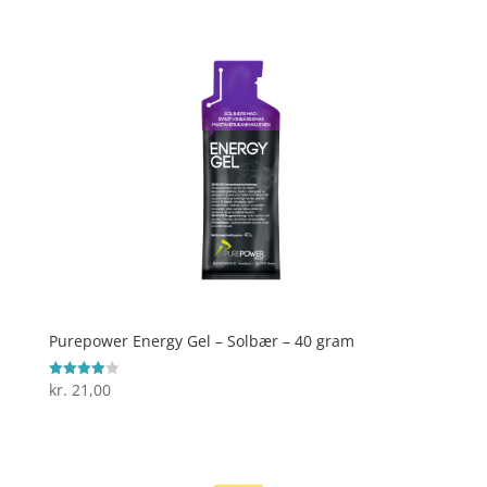
Purepower Energy Gel – Solbær – 40 gram
kr.
21,00
Vurderet
4
ud af 5