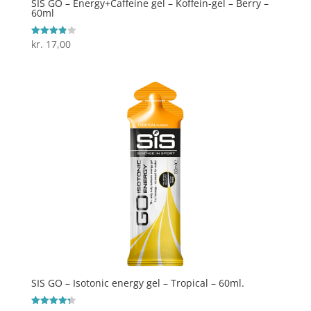
SIS GO – Energy+Caffeine gel – Koffein-gel – Berry –
60ml
kr.
17,00
Vurderet
3.9
ud af 5
SIS GO – Isotonic energy gel – Tropical – 60ml.