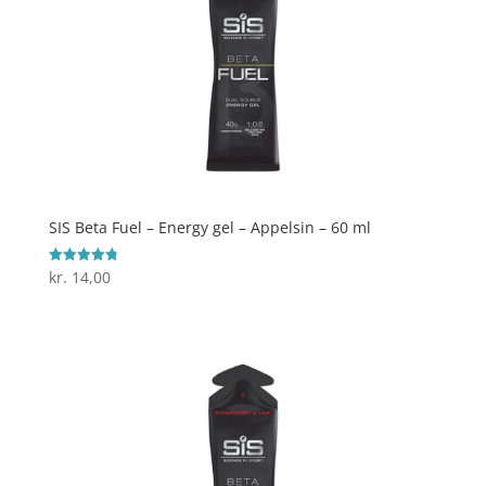
SIS Beta Fuel – Energy gel – Appelsin – 60 ml
kr.
14,00
Vurderet
4.8
ud af 5