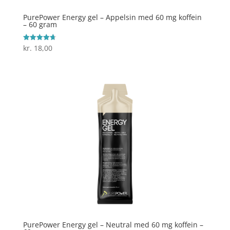
PurePower Energy gel – Appelsin med 60 mg koffein
– 60 gram
kr.
18,00
Vurderet
4.7
ud af 5
PurePower Energy gel – Neutral med 60 mg koffein –