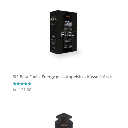
SIS Beta Fuel – Energy gel – Appelsin – Kasse á 6 stk.
kr.
121,00
Vurderet
4.8
ud af 5