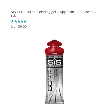
SIS GO – Isotonic energy gel – Appelsin – 1 kasse á 6
stk.
kr.
109,00
Vurderet
4.7
ud af 5