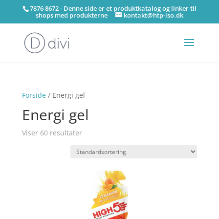
7876 8672 - Denne side er et produktkatalog og linker til
shops med produkterne
kontakt@htp-iso.dk
Forside
/ Energi gel
Energi gel
Viser 60 resultater