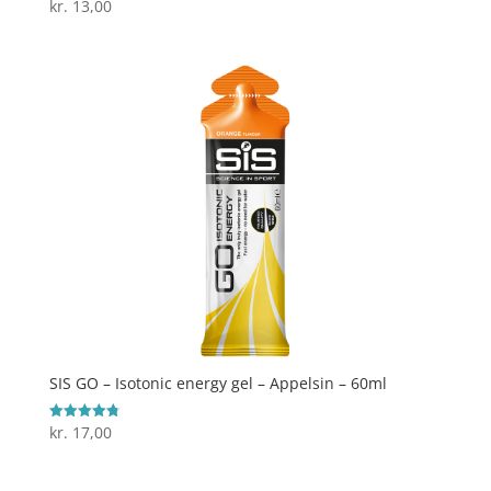
kr.
13,00
Vurderet
4.3
ud af 5
SIS GO – Isotonic energy gel – Appelsin – 60ml
kr.
17,00
Vurderet
4.8
ud af 5