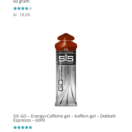
60 gram
kr.
18,00
Vurderet
3.9
ud af 5
SIS GO – Energy+Caffeine gel – Koffein-gel – Dobbelt
Espresso – 60ml