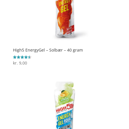
High5 EnergyGel – Solbær – 40 gram
kr.
9,00
Vurderet
4.5
ud af 5