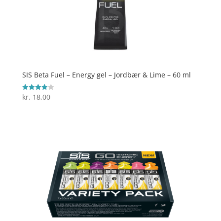
SIS Beta Fuel – Energy gel – Jordbær & Lime – 60 ml
kr.
18,00
Vurderet
4
ud af 5