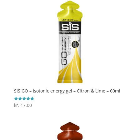
SIS GO – Isotonic energy gel – Citron & Lime – 60ml
kr.
17,00
Vurderet
4.8
ud af 5