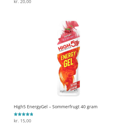
kr.
20,00
Vurderet
4.9
ud af 5
High5 EnergyGel – Sommerfrugt 40 gram
kr.
15,00
Vurderet
4.8
ud af 5