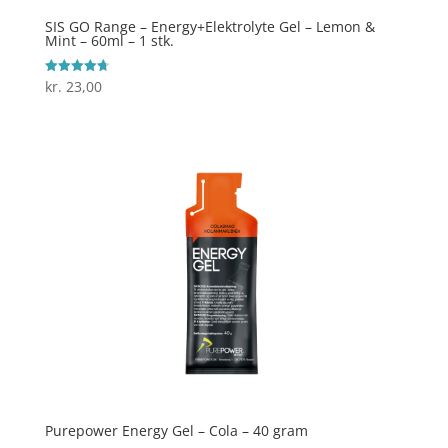
SIS GO Range – Energy+Elektrolyte Gel – Lemon &
Mint – 60ml – 1 stk.
kr.
23,00
Vurderet
4.7
ud af 5
Purepower Energy Gel – Cola – 40 gram