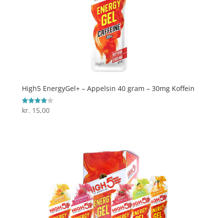
High5 EnergyGel+ – Appelsin 40 gram – 30mg Koffein
kr.
15,00
Vurderet
4
ud af 5