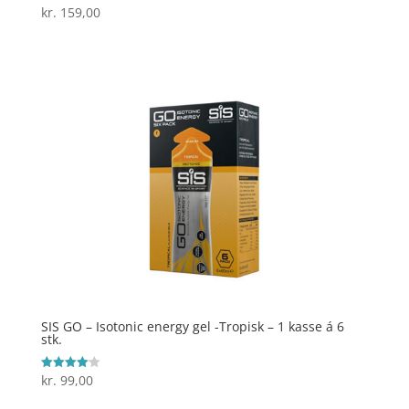
kr.
159,00
Vurderet
5
ud af 5
SIS GO – Isotonic energy gel -Tropisk – 1 kasse á 6
stk.
kr.
99,00
Vurderet
4.1
ud af 5