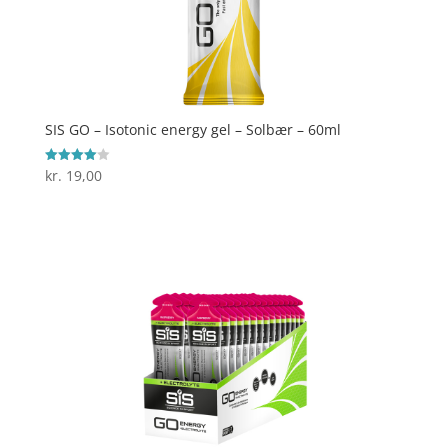
SIS GO – Isotonic energy gel – Solbær – 60ml
kr.
19,00
Vurderet
4
ud af 5