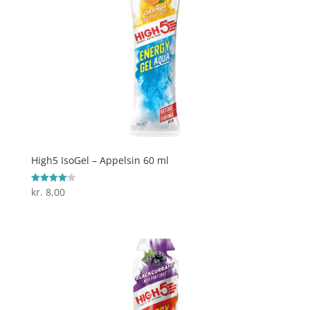
High5 IsoGel – Appelsin 60 ml
kr.
8,00
Vurderet
4.1
ud af 5