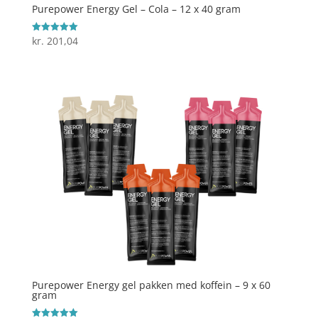
Purepower Energy Gel – Cola – 12 x 40 gram
kr.
201,04
Vurderet
5
ud af 5
Purepower Energy gel pakken med koffein – 9 x 60
gram