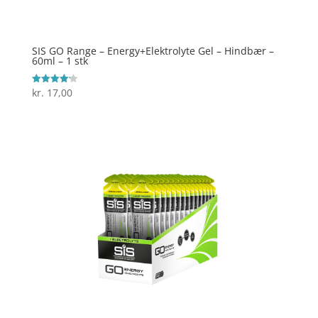
SIS GO Range – Energy+Elektrolyte Gel – Hindbær –
60ml – 1 stk
kr.
17,00
Vurderet
4.2
ud af 5