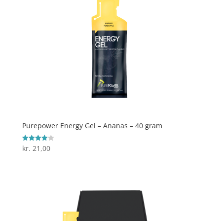
Purepower Energy Gel – Ananas – 40 gram
kr.
21,00
Vurderet
4.1
ud af 5