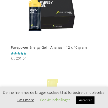
Purepower Energy Gel – Ananas – 12 x 40 gram
kr.
201,04
Vurderet
4.7
ud af 5
Denne hjemmeside bruger cookies til at forbedre din oplevelse.
Læs mere
Cookie indstillinger
Accepter