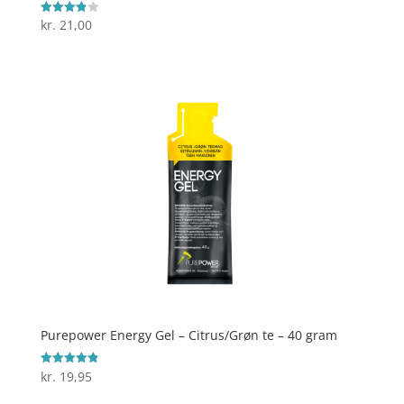
kr.
21,00
Vurderet
3.9
ud af 5
Purepower Energy Gel – Citrus/Grøn te – 40 gram
kr.
19,95
Vurderet
4.9
ud af 5