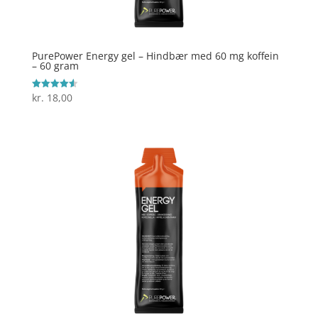
PurePower Energy gel – Hindbær med 60 mg koffein
– 60 gram
kr.
18,00
Vurderet
4.6
ud af 5