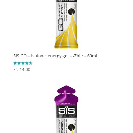
SIS GO – Isotonic energy gel – Æble – 60ml
kr.
14,00
Vurderet
4.7
ud af 5