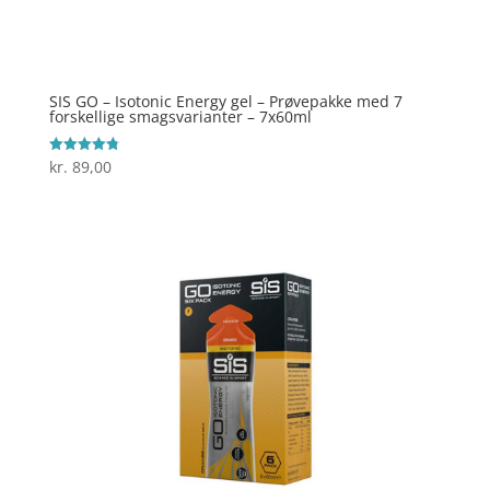
SIS GO – Isotonic Energy gel – Prøvepakke med 7
forskellige smagsvarianter – 7x60ml
kr.
89,00
Vurderet
4.8
ud af 5