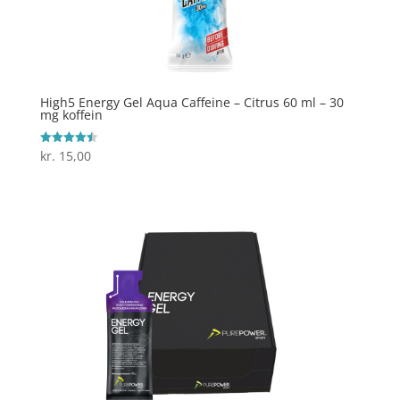
High5 Energy Gel Aqua Caffeine – Citrus 60 ml – 30
mg koffein
kr.
15,00
Vurderet
4.5
ud af 5