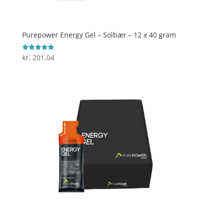
Purepower Energy Gel – Solbær – 12 x 40 gram
kr.
201,04
Vurderet
4.9
ud af 5