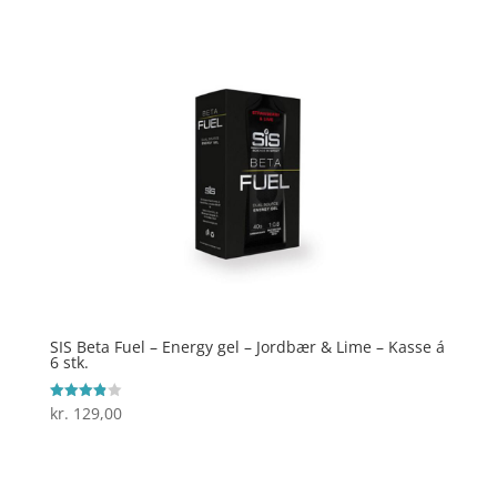
SIS Beta Fuel – Energy gel – Jordbær & Lime – Kasse á
6 stk.
kr.
129,00
Vurderet
3.9
ud af 5