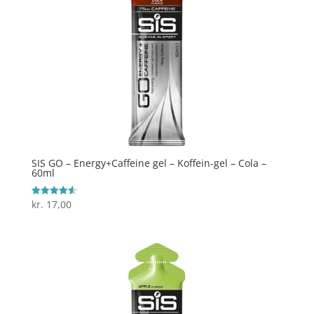
SIS GO – Energy+Caffeine gel – Koffein-gel – Cola –
60ml
kr.
17,00
Vurderet
4.6
ud af 5