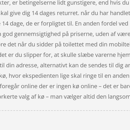
r, er betingelserne lidt gunstigere, end hvis du 
al give dig 14 dages returret. når du har handlet 
 dage, de er forpligtet til. En anden fordel ved o
 en god gennemsigtighed på priserne, uden af være
e det når du sidder på toilettet med din mobilte
det er du slipper for, at skulle slæbe varerne hje
 din adresse, alternativt kan de sendes til dig a
i kø, hvor ekspedienten lige skal ringe til en anden
 foregår online der er ingen kø online – det er bare
forkerte valg af kø – man vælger altid den langso