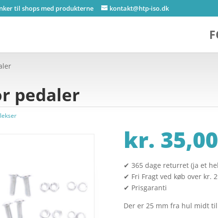
inker til shops med produkterne
kontakt@htp-iso.dk
F
aler
or pedaler
flekser
kr.
35,00
✔ 365 dage returret (ja et hel
✔ Fri Fragt ved køb over kr. 
✔ Prisgaranti
Der er 25 mm fra hul midt ti