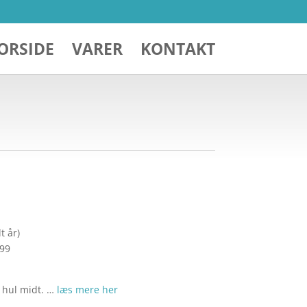
ORSIDE
VARER
KONTAKT
t år)
299
l hul midt. …
læs mere her