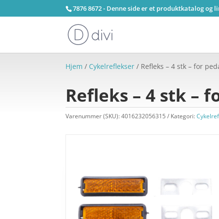
7876 8672 - Denne side er et produktkatalog og l
Hjem
/
Cykelreflekser
/ Refleks – 4 stk – for ped
Refleks – 4 stk – f
Varenummer (SKU):
4016232056315
Kategori:
Cykelre