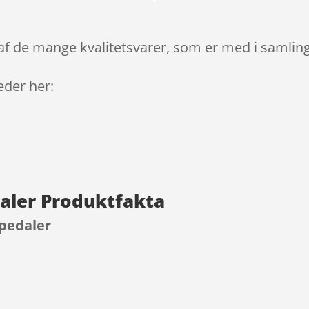
n af de mange kvalitetsvarer, som er med i samlin
leder her:
edaler Produktfakta
 pedaler
9