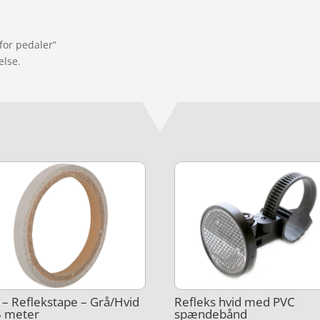
 for pedaler”
else.
– Reflekstape – Grå/Hvid
Refleks hvid med PVC
5 meter
spændebånd