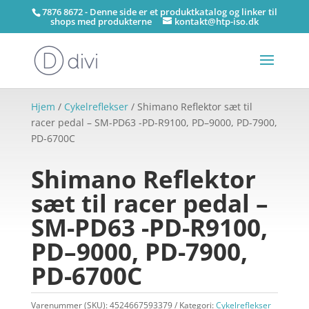
7876 8672 - Denne side er et produktkatalog og linker til
shops med produkterne
kontakt@htp-iso.dk
Hjem
/
Cykelreflekser
/ Shimano Reflektor sæt til
racer pedal – SM-PD63 -PD-R9100, PD–9000, PD-7900,
PD-6700C
Shimano Reflektor
sæt til racer pedal –
SM-PD63 -PD-R9100,
PD–9000, PD-7900,
PD-6700C
Varenummer (SKU):
4524667593379
Kategori:
Cykelreflekser