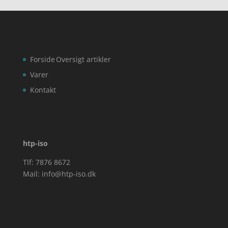
Forside
Oversigt artikler
Varer
Kontakt
htp-iso
Tlf: 7876 8672
Mail:
info@htp-iso.dk