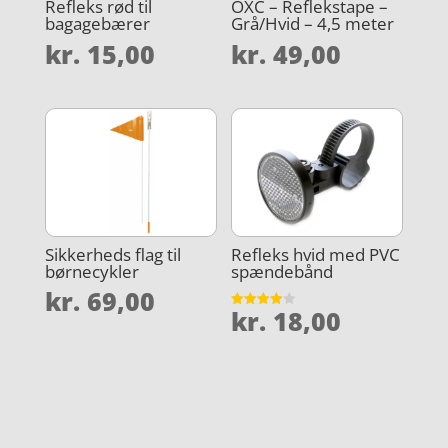
Refleks rød til
OXC – Reflekstape –
bagagebærer
Grå/Hvid – 4,5 meter
kr.
15,00
kr.
49,00
Sikkerheds flag til
Refleks hvid med PVC
børnecykler
spændebånd
kr.
69,00
kr.
18,00
Vurderet
4
ud af 5