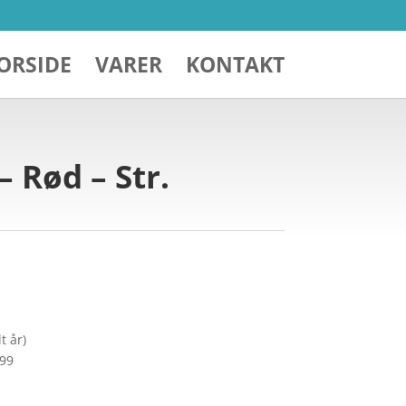
ORSIDE
VARER
KONTAKT
– Rød – Str.
t år)
299