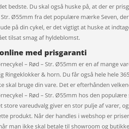
det bedste. Du skal også huske på, at der er prisg
– Str. Ø55mm fra det populære mærke Seven, der 
r ude på din cykel, er det vigtigt at huske at ind
ået tilsat smag af hyldeblomst.
online med prisgaranti
børnecykel – Rød – Str. Ø55mm er en af mange var
ig Ringeklokker & horn. Du får også hele hele 365
kke skal bruge din vare. Det er efterhånden velke
børnecykel – Rød – Str. Ø55mm hos den populære s
t store vareudvalg giver en stor pulje af varer, o
ette produkt. Når der handles i webshop er priser
 når man ikke skal betale til showroom og butikk