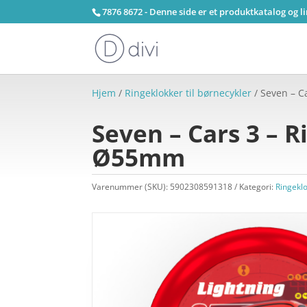
7876 8672 - Denne side er et produktkatalog og l
Hjem
/
Ringeklokker til børnecykler
/ Seven – C
Seven – Cars 3 – R
Ø55mm
Varenummer (SKU):
5902308591318
Kategori:
Ringeklo