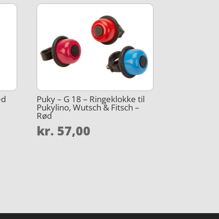
ed
Puky – G 18 – Ringeklokke til
Pukylino, Wutsch & Fitsch –
Rød
kr.
57,00