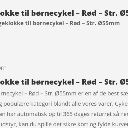
klokke til børnecykel – Rød – Str
ngeklokke til børnecykel – Rød – Str. Ø55mm
9
orn
lokke til børnecykel – Rød – Str.
ørnecykel – Rød – Str. Ø55mm er en af de best sæl
ig populære kategori blandt alle vores varer. Cyk
n har automatisk op til 365 dages returret såfre
ludstyr, kan du spille det sikre kort og fylde kur