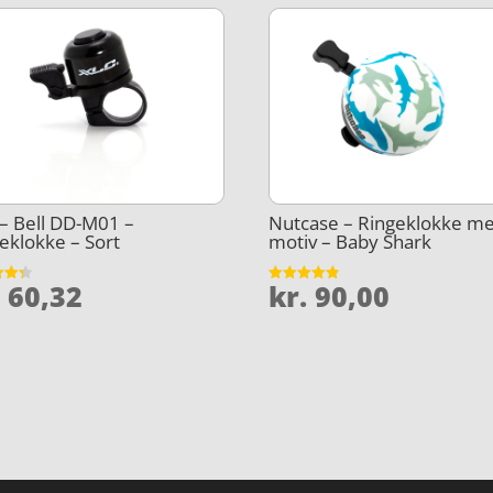
– Bell DD-M01 –
Nutcase – Ringeklokke m
eklokke – Sort
motiv – Baby Shark
.
60,32
kr.
90,00
et
Vurderet
4.8
5
ud af 5