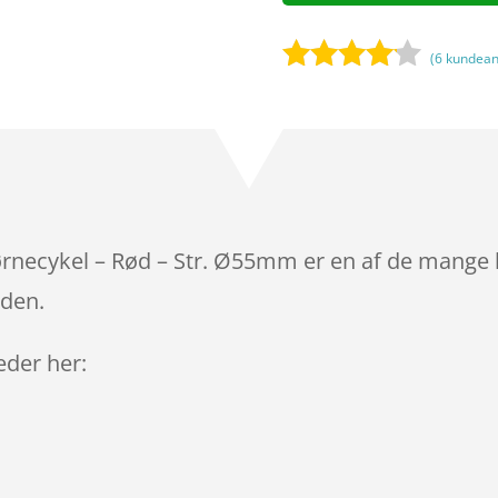
(
6
kundean
Bedømt
som
4
ud af 5
baseret
på
kundebed
ømmels
børnecykel – Rød – Str. Ø55mm er en af de mange 
er
iden.
leder her: