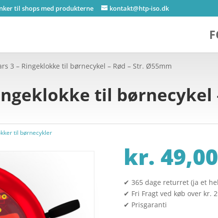
inker til shops med produkterne
kontakt@htp-iso.dk
F
ars 3 – Ringeklokke til børnecykel – Rød – Str. Ø55mm
ingeklokke til børnecykel 
kker til børnecykler
kr.
49,00
✔ 365 dage returret (ja et hel
✔ Fri Fragt ved køb over kr. 
✔ Prisgaranti