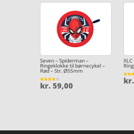
Seven – Spiderman –
XLC 
Ringeklokke til børnecykel –
Ring
Rød – Str. Ø55mm
kr
Vurder
kr.
59,00
4.3
Vurderet
ud af 
4
ud af 5