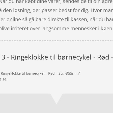
 Når du har købt dine varer, sendes de til din adre
få den løsning, der passer bedst for dig. Hvor man
ler online så gå bare direkte til kassen, når du h
blive irriteret over langsomme mennesker i køen
 3 - Ringeklokke til børnecykel - Rød
– Ringeklokke til børnecykel – Rød – Str. Ø55mm”
else.