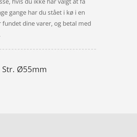
sse, hvis du ikke har valgt at få
ge gange har du stået i kø i en
ar fundet dine varer, og betal med
.
 - Str. Ø55mm