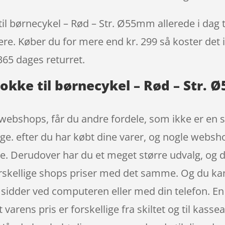
il børnecykel – Rød – Str. Ø55mm allerede i dag t
igere. Køber du for mere end kr. 299 så koster det i
365 dages returret.
lokke til børnecykel – Rød – Str.
webshops, får du andre fordele, som ikke er en se
age. efter du har købt dine varer, og nogle websh
age. Derudover har du et meget større udvalg, og
orskellige shops priser med det samme. Og du ka
 sidder ved computeren eller med din telefon. En 
t varens pris er forskellige fra skiltet og til kasse