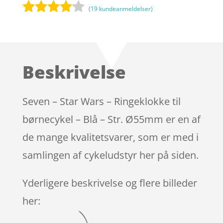
(
19
kundeanmeldelser)
Bedømt
som
4
ud af 5
baseret
Beskrivelse
på
kundebed
ømmels
Seven – Star Wars – Ringeklokke til
er
børnecykel – Blå – Str. Ø55mm er en af
de mange kvalitetsvarer, som er med i
samlingen af cykeludstyr her på siden.
Yderligere beskrivelse og flere billeder
her: