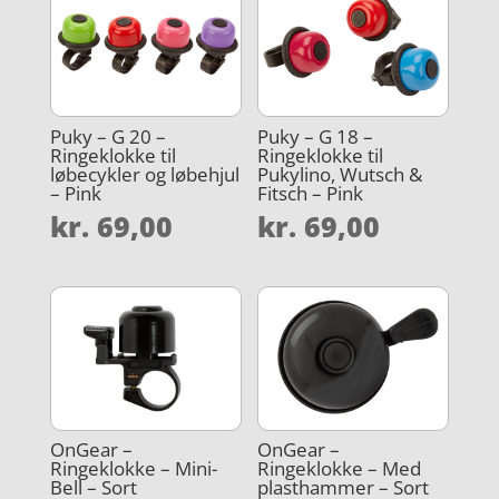
Puky – G 20 –
Puky – G 18 –
Ringeklokke til
Ringeklokke til
løbecykler og løbehjul
Pukylino, Wutsch &
– Pink
Fitsch – Pink
kr.
69,00
kr.
69,00
OnGear –
OnGear –
Ringeklokke – Mini-
Ringeklokke – Med
Bell – Sort
plasthammer – Sort