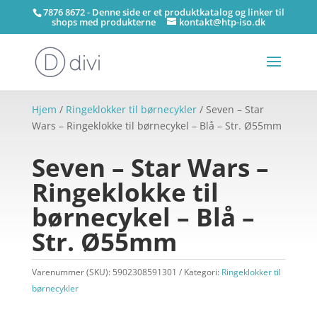
7876 8672 - Denne side er et produktkatalog og linker til
shops med produkterne
kontakt@htp-iso.dk
Hjem
/
Ringeklokker til børnecykler
/ Seven – Star
Wars – Ringeklokke til børnecykel – Blå – Str. Ø55mm
Seven – Star Wars –
Ringeklokke til
børnecykel – Blå –
Str. Ø55mm
Varenummer (SKU):
5902308591301
Kategori:
Ringeklokker til
børnecykler