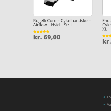
Rogelli Core – Cykelhandske –
Endu
Airflow – Hvid – Str. L
Cyke
XL
kr.
69,00
Vurderet
kr
4.8
Vurder
ud af 5
4.2
ud af 
Fo
Va