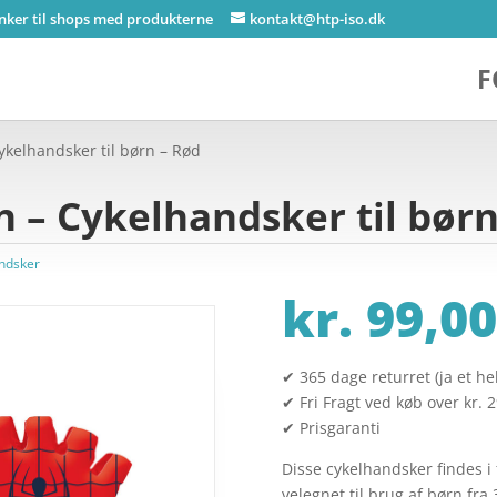
inker til shops med produkterne
kontakt@htp-iso.dk
F
kelhandsker til børn – Rød
 – Cykelhandsker til børn
ndsker
kr.
99,00
✔ 365 dage returret (ja et hel
✔ Fri Fragt ved køb over kr. 
✔ Prisgaranti
Disse cykelhandsker findes i f
velegnet til brug af børn fr