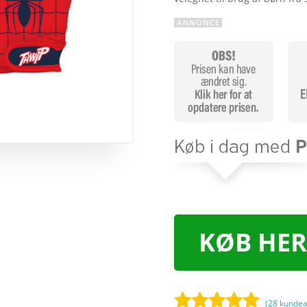
KØB HER
(
28
kundea