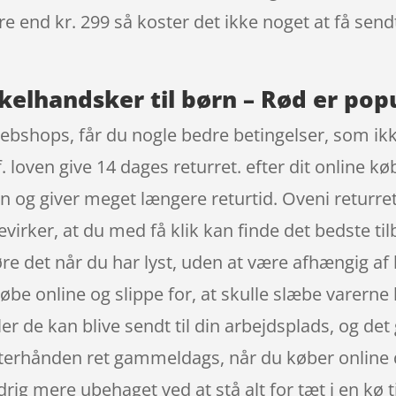
re end kr. 299 så koster det ikke noget at få sendt
elhandsker til børn – Rød er popu
webshops, får du nogle bedre betingelser, som ikk
 loven give 14 dages returret. efter dit online k
 og giver meget længere returtid. Oveni returrett
virker, at du med få klik kan finde det bedste til
e det når du har lyst, uden at være afhængig af
øbe online og slippe for, at skulle slæbe varerne
ler de kan blive sendt til din arbejdsplads, og det g
efterhånden ret gammeldags, når du køber online 
rig mere ubehaget ved at stå alt for tæt i en kø t