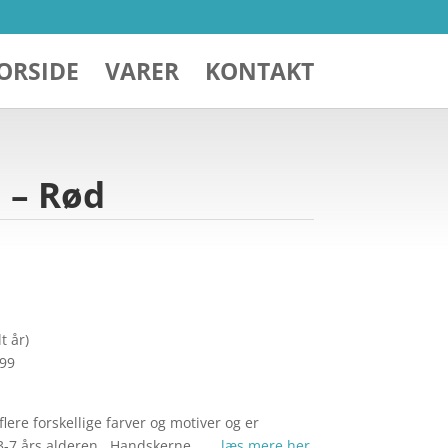
ORSIDE
VARER
KONTAKT
 – Rød
t år)
299
lere forskellige farver og motiver og er
a 3-7 års alderen. Handskerne… …
læs mere her