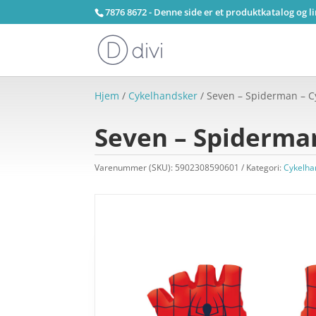
7876 8672 - Denne side er et produktkatalog og l
Hjem
/
Cykelhandsker
/ Seven – Spiderman – Cy
Seven – Spiderman
Varenummer (SKU):
5902308590601
Kategori:
Cykelha