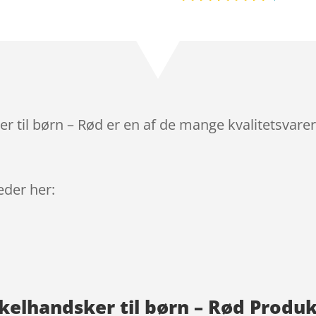
Bedømt
som
4.8
ud af 5
baseret på
kundebedø
mmelser
 til børn – Rød er en af de mange kvalitetsvare
leder her:
kelhandsker til børn – Rød Produ