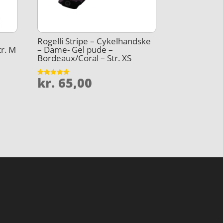
Rogelli Stripe – Cykelhandske
tr. M
– Dame- Gel pude –
Bordeaux/Coral – Str. XS
kr.
65,00
Vurderet
4.8
ud af 5