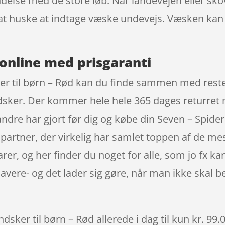
ndelse med de store løb. Når landevejen eller sko
gt at huske at indtage væske undevejs. Væsken ka
online med prisgaranti
r til børn – Rød kan du finde sammen med resten
sker. Der kommer hele hele 365 dages returret 
andre har gjort før dig og købe din Seven – Spide
artner, der virkelig har samlet toppen af de me
varer, og her finder du noget for alle, som jo fx 
avere- og det lader sig gøre, når man ikke skal 
ker til børn – Rød allerede i dag til kun kr. 99.