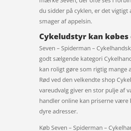
mærke Seven, der ofte ses i forbi
du sidder på cyklen, er det vigti
smager af appelsin.
Cykeludstyr kan købes 
Seven – Spiderman – Cykelhandske
godt sælgende kategori Cykelhand
kan roligt gøre som rigtig mange 
Rød ved den velkendte shop Cykelp
vareudvalg giver en stor pulje af 
handler online kan priserne være l
dyre adresser.
Køb Seven – Spiderman – Cykelhands